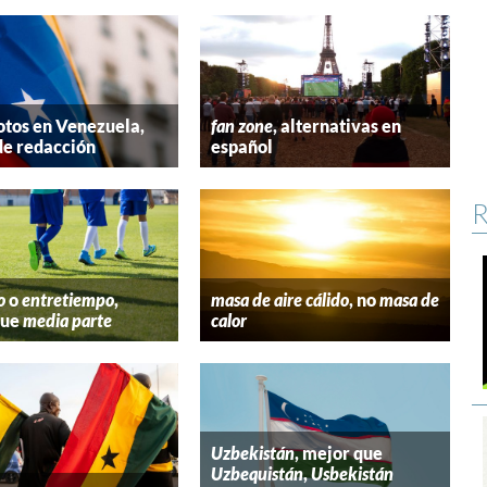
tos en Venezuela,
fan zone
, alternativas en
de redacción
español
R
o
o
entretiempo
,
masa de aire cálido
, no
masa de
que
media parte
calor
Uzbekistán
, mejor que
Uzbequistán
,
Usbekistán