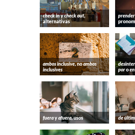
check in
y
check out
,
prender
alternativas
pronom
ambos inclusive
, no
ambos
desinter
inclusives
por
o
en
fuera
y
afuera
, usos
de últim