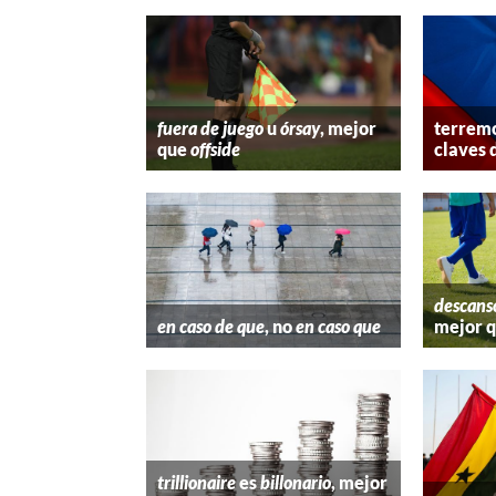
fuera de juego
u
órsay
, mejor
terremo
que
offside
claves 
descans
en caso de que
, no
en caso que
mejor 
trillionaire
es
billonario
, mejor