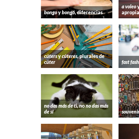
a voleo
bongo
y
bongó
, diferencias
apropi
cúters
y
cúteres
, plurales de
cúter
fast fas
no das más de ti
, no
no das más
de sí
souveni