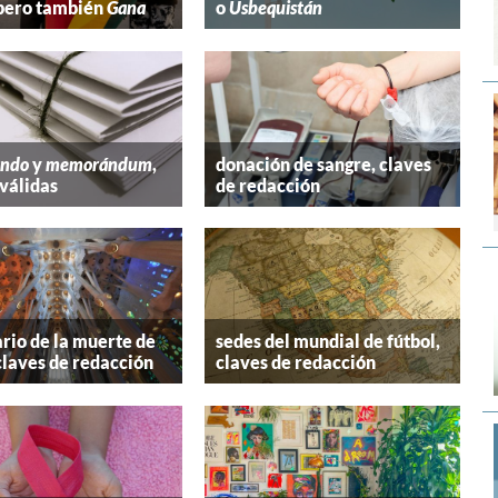
 pero también
Gana
o
Usbequistán
ndo
y
memorándum
,
donación de sangre, claves
válidas
de redacción
rio de la muerte de
sedes del mundial de fútbol,
claves de redacción
claves de redacción