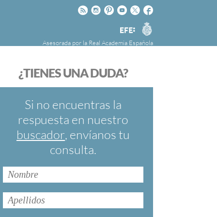
Rss
Instagram
Pinteres
Youtube
Twitter
Facebook
RAE
Agencia
EFE
Asesorada por la
Real Academia Española
nú
NOTICIAS
SOBRE LA FUNDÉURAE
¿TIENES UNA DUDA?
FundéuRAE es una fundación patrocinada por
la Agencia Efe y la Real Academia Española,
cuyo objetivo es colaborar con el buen uso del
Si no encuentras la
español en los medios de comunicación y en
respuesta en nuestro
Internet.
buscador
, envíanos tu
consulta.