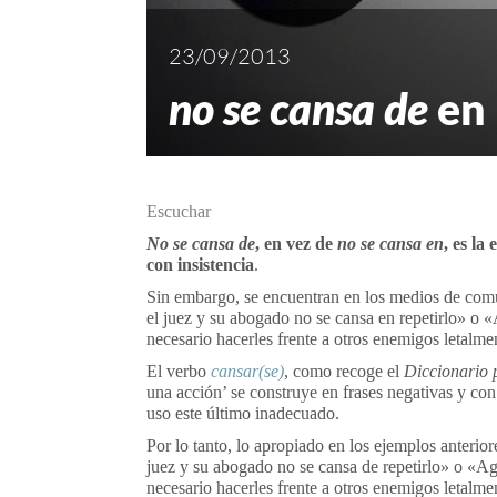
23/09/2013
no se cansa de
en 
Escuchar
No se cansa de
, en vez de
no se cansa en
, es la
con insistencia
.
Sin embargo, se encuentran en los medios de com
el juez y su abogado no se cansa en repetirlo» o «
necesario hacerles frente a otros enemigos letalme
El verbo
cansar(se)
, como recoge el
Diccionario 
una acción’ se construye en frases negativas y c
uso este último inadecuado.
Por lo tanto, lo apropiado en los ejemplos anterior
juez y su abogado no se cansa de repetirlo» o «Agr
necesario hacerles frente a otros enemigos letalme