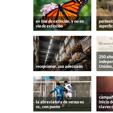
en vías de extinción
, y no
en
perímet
vía de extinción
superfic
250 año
indepen
recepcionar
, uso adecuado
Unidos,
campaña
la abreviatura de
versus
es
inicio d
vs.
, con punto
claves 