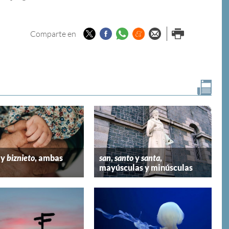
Twitter
Facebook
Whatsapp
Menéame
Enviar por
Imprimir
Comparte en
email
y
biznieto
, ambas
san
,
santo
y
santa
,
mayúsculas y minúsculas