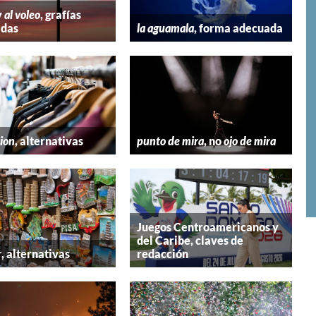
y
al voleo
, grafías
adas
la aguamala
, forma adecuada
hion
, alternativas
punto de mira
, no
ojo de mira
Juegos Centroamericanos y
del Caribe, claves de
r
, alternativas
redacción