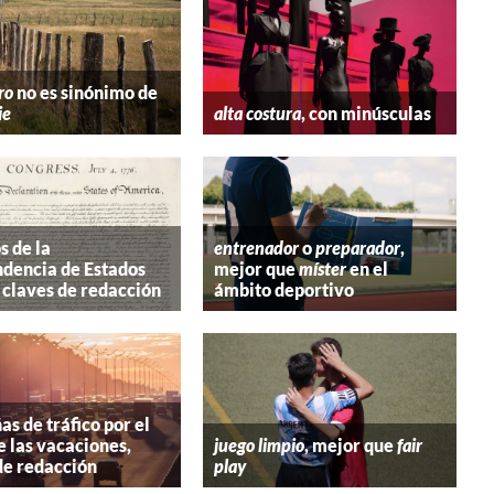
ro
no es sinónimo de
ie
alta costura
, con minúsculas
s de la
entrenador
o
preparador
,
dencia de Estados
mejor que
míster
en el
 claves de redacción
ámbito deportivo
s de tráfico por el
e las vacaciones,
juego limpio
, mejor que
fair
de redacción
play