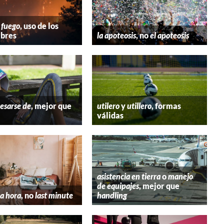
 fuego
, uso de los
bres
la apoteosis
, no
el apoteosis
esarse de
, mejor que
utilero
y
utillero
, formas
válidas
asistencia en tierra
o
manejo
de equipajes
, mejor que
a hora
, no
last minute
handling