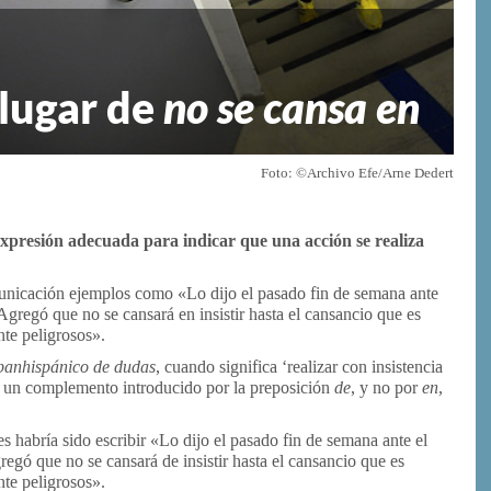
lugar de
no se cansa en
Foto: ©Archivo Efe/Arne Dedert
 expresión adecuada para indicar que una acción se realiza
unicación ejemplos como «Lo dijo el pasado fin de semana ante
Agregó que no se cansará en insistir hasta el cansancio que es
nte peligrosos».
panhispánico de dudas
, cuando significa ‘realizar con insistencia
on un complemento introducido por la preposición
de
, y no por
en
,
es habría sido escribir «Lo dijo el pasado fin de semana ante el
egó que no se cansará de insistir hasta el cansancio que es
nte peligrosos».