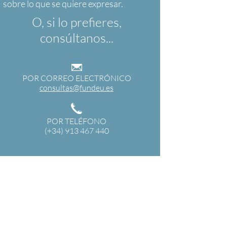
O, si lo prefieres,
consúltanos...
POR CORREO ELECTRÓNICO
consultas@fundeu.es
POR TELÉFONO
(+34) 913 467 440