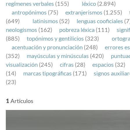
regímenes verbales
(155)
léxico
(2.894)
antropónimos
(75)
extranjerismos
(1.255)
(649)
latinismos
(52)
lenguas cooficiales
(7
neologismos
(162)
pobreza léxica
(111)
signi
(885)
topónimos y gentilicios
(323)
ortogra
acentuación y pronunciación
(248)
errores es
(352)
mayúsculas y minúsculas
(420)
puntua
visualización
(245)
cifras
(28)
espacios
(32)
(14)
marcas tipográficas
(171)
signos auxilia
(23)
1
Artículos