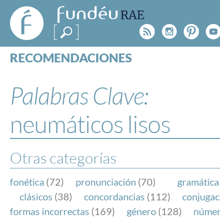
FundéuRAE
- Fundación
Rss
Instagr
Pinte
Y
del Español
Urgente
RECOMENDACIONES
Real Acad
CONSULTAS
CATEGORÍAS
Palabras Clave:
ESPECIALES
BLOG
neumáticos lisos
NOTICIAS
SOBRE LA FUNDÉURAE
Otras categorías
FundéuRAE es una fundación patrocinada por la 
y la Real Academia Española, cuyo objetivo es co
fonética
(72)
pronunciación
(70)
gramática
el buen uso del español en los medios de comuni
clásicos
(38)
concordancias
(112)
conjugac
Internet.
formas incorrectas
(169)
género
(128)
núme