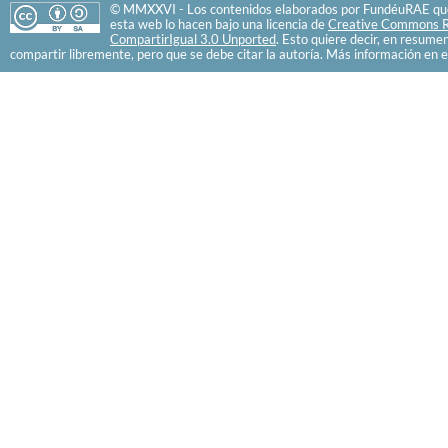
© MMXXVI - Los contenidos elaborados por FundéuRAE que
esta web lo hacen bajo una licencia de
Creative Commons R
CompartirIgual 3.0 Unported
. Esto quiere decir, en resume
compartir libremente, pero que se debe citar la autoría. Más información en e