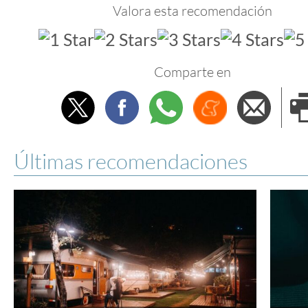
Valora esta recomendación
Comparte en
Twitter
Facebook
Whatsapp
Menéame
Envi
e
Últimas recomendaciones