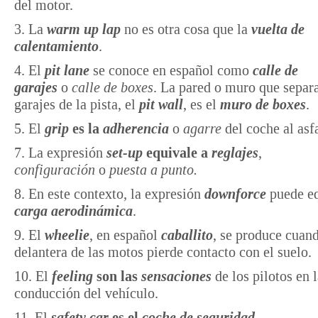
del motor.
3. La
warm up lap
no es otra cosa que la
vuelta de
calentamiento
.
4. El
pit lane
se conoce en español como
calle de
garajes
o
calle de boxes
. La pared o muro que separa
garajes de la pista, el
pit wall
, es el
muro de boxes
.
5. El
grip
es la
adherencia
o
agarre
del coche al asfa
7. La expresión
set-up
equivale a
reglajes
,
configuración
o
puesta a punto.
8. En este contexto, la expresión
downforce
puede eq
carga aerodinámica
.
9. El
wheelie
, en español
caballito
, se produce cuand
delantera de las motos pierde contacto con el suelo.
10. El
feeling
son las
sensaciones
de los pilotos en 
conducción del vehículo.
11. El
safety car
es el
coche de seguridad
.