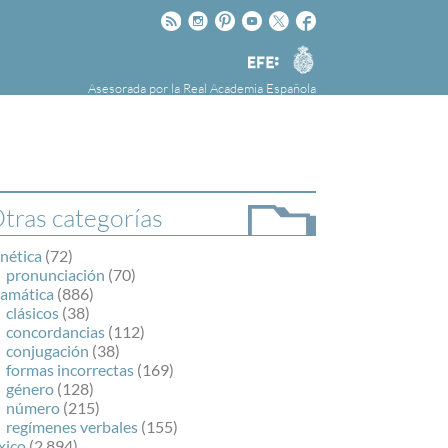
Rss
Instagram
Pinteres
Youtube
Twitter
Facebook
RAE
Agencia
EFE
Asesorada por la
Real Academia Española
nú
NOTICIAS
SOBRE LA FUNDÉURAE
FundéuRAE es una fundación patrocinada por
la Agencia Efe y la Real Academia Española,
cuyo objetivo es colaborar con el buen uso del
tras categorías
español en los medios de comunicación y en
Internet.
nética
(72)
pronunciación
(70)
ramática
(886)
clásicos
(38)
concordancias
(112)
conjugación
(38)
formas incorrectas
(169)
género
(128)
número
(215)
regímenes verbales
(155)
xico
(2.894)