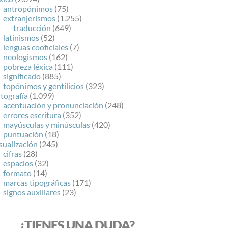
antropónimos
(75)
extranjerismos
(1.255)
traducción
(649)
latinismos
(52)
lenguas cooficiales
(7)
neologismos
(162)
pobreza léxica
(111)
significado
(885)
topónimos y gentilicios
(323)
tografía
(1.099)
acentuación y pronunciación
(248)
errores escritura
(352)
mayúsculas y minúsculas
(420)
puntuación
(18)
sualización
(245)
cifras
(28)
espacios
(32)
formato
(14)
marcas tipográficas
(171)
signos auxiliares
(23)
¿TIENES UNA DUDA?