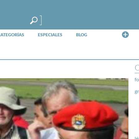
Me
CATEGORÍAS
ESPECIALES
BLOG
O
fo
g
lé