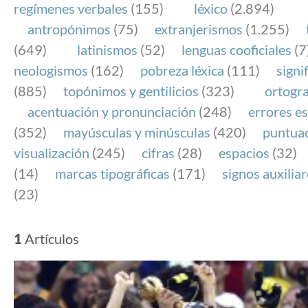
regímenes verbales
(155)
léxico
(2.894)
antropónimos
(75)
extranjerismos
(1.255)
(649)
latinismos
(52)
lenguas cooficiales
(7
neologismos
(162)
pobreza léxica
(111)
signi
(885)
topónimos y gentilicios
(323)
ortogra
acentuación y pronunciación
(248)
errores es
(352)
mayúsculas y minúsculas
(420)
puntua
visualización
(245)
cifras
(28)
espacios
(32)
(14)
marcas tipográficas
(171)
signos auxilia
(23)
1
Artículos