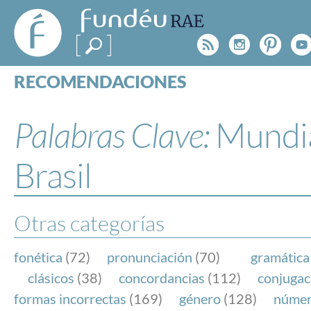
FundéuRAE
- Fundación
Rss
Instagr
Pinte
Y
del Español
Urgente
RECOMENDACIONES
Real Acad
CONSULTAS
CATEGORÍAS
Palabras Clave:
Mundia
ESPECIALES
BLOG
Brasil
NOTICIAS
SOBRE LA FUNDÉURAE
Otras categorías
FundéuRAE es una fundación patrocinada por la 
y la Real Academia Española, cuyo objetivo es co
fonética
(72)
pronunciación
(70)
gramática
el buen uso del español en los medios de comuni
clásicos
(38)
concordancias
(112)
conjugac
Internet.
formas incorrectas
(169)
género
(128)
núme