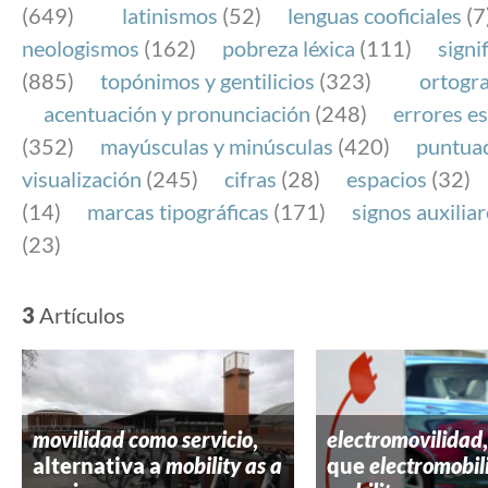
(649)
latinismos
(52)
lenguas cooficiales
(7
neologismos
(162)
pobreza léxica
(111)
signi
(885)
topónimos y gentilicios
(323)
ortogra
acentuación y pronunciación
(248)
errores es
(352)
mayúsculas y minúsculas
(420)
puntua
visualización
(245)
cifras
(28)
espacios
(32)
(14)
marcas tipográficas
(171)
signos auxilia
(23)
3
Artículos
movilidad como servicio
,
electromovilidad
alternativa a
mobility as a
que
electromobil