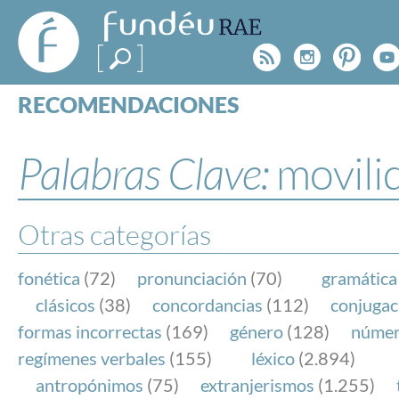
FundéuRAE
- Fundación
Rss
Instagr
Pinte
Y
del Español
Urgente
RECOMENDACIONES
Real Acad
CONSULTAS
CATEGORÍAS
Palabras Clave:
movili
ESPECIALES
BLOG
NOTICIAS
Otras categorías
SOBRE LA FUNDÉURAE
fonética
(72)
pronunciación
(70)
gramática
FundéuRAE es una fundación patrocinada por la 
clásicos
(38)
concordancias
(112)
conjugac
y la Real Academia Española, cuyo objetivo es co
formas incorrectas
(169)
género
(128)
núme
el buen uso del español en los medios de comuni
regímenes verbales
(155)
léxico
(2.894)
Internet.
antropónimos
(75)
extranjerismos
(1.255)