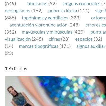
(649)
latinismos
(52)
lenguas cooficiales
(7
neologismos
(162)
pobreza léxica
(111)
signi
(885)
topónimos y gentilicios
(323)
ortogra
acentuación y pronunciación
(248)
errores es
(352)
mayúsculas y minúsculas
(420)
puntua
visualización
(245)
cifras
(28)
espacios
(32)
(14)
marcas tipográficas
(171)
signos auxilia
(23)
1
Artículos