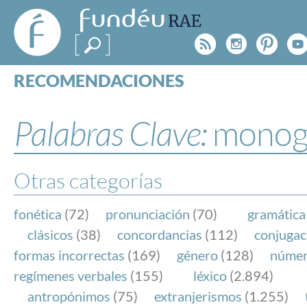
FundéuRAE
- Fundación
Rss
Instagr
Pinte
Y
del Español
Urgente
RECOMENDACIONES
Real Acad
CONSULTAS
CATEGORÍAS
Palabras Clave:
monog
ESPECIALES
BLOG
NOTICIAS
Otras categorías
SOBRE LA FUNDÉURAE
fonética
(72)
pronunciación
(70)
gramática
FundéuRAE es una fundación patrocinada por la 
clásicos
(38)
concordancias
(112)
conjugac
y la Real Academia Española, cuyo objetivo es co
formas incorrectas
(169)
género
(128)
núme
el buen uso del español en los medios de comuni
regímenes verbales
(155)
léxico
(2.894)
Internet.
antropónimos
(75)
extranjerismos
(1.255)