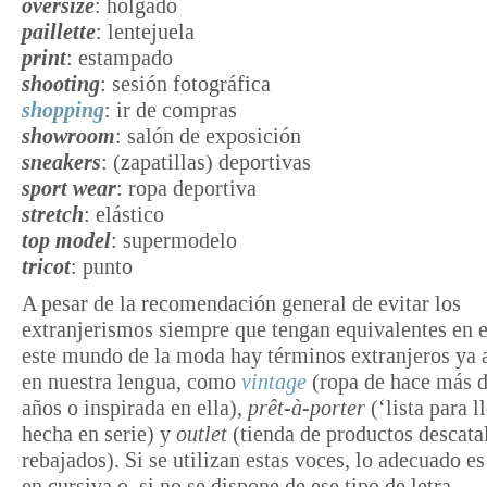
oversize
: holgado
paillette
: lentejuela
print
: estampado
shooting
: sesión fotográfica
shopping
: ir de compras
showroom
: salón de exposición
sneakers
: (zapatillas) deportivas
sport wear
: ropa deportiva
stretch
: elástico
top model
: supermodelo
tricot
: punto
A pesar de la recomendación general de evitar los
extranjerismos siempre que tengan equivalentes en e
este mundo de la moda hay términos extranjeros ya 
en nuestra lengua, como
vintage
(ropa de hace más d
años o inspirada en ella),
prêt-à-porter
(‘lista para l
hecha en serie) y
outlet
(tienda de productos descata
rebajados). Si se utilizan estas voces, lo adecuado es
en cursiva o, si no se dispone de ese tipo de letra,