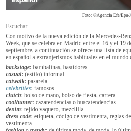
Foto: ©Agencia Efe/Epa
Escuchar
Con motivo de la nueva edición de la Mercedes-Ben
Week, que se celebra en Madrid entre el 16 y el 19 d
septiembre, a continuación se ofrece una lista de eq
en español a extranjerismos habituales en el mundo 
backstage
: bambalinas, bastidores
casual
: (estilo) informal
catwalk
: pasarela
celebrities
: famosos
clutch
: bolso de mano, bolso de fiesta, cartera
coolhunter
: cazatendencias o buscatendencias
denim
: tejido vaquero, mezclilla
dress code
: etiqueta, código de vestimenta, reglas de
vestimenta
fashion
o
trendy
: de última moda, de moda, lo últim