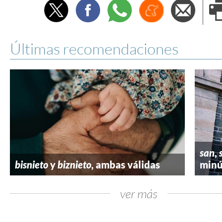
Twitter
Facebook
Whatsapp
Menéame
Envi
e
Últimas recomendaciones
san
,
bisnieto
y
biznieto
, ambas válidas
minú
ver más