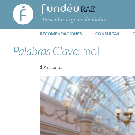
FundéuRAE
- Fundación
del Español
Buscar
Urgente
RECOMENDACIONES
CONSULTAS
Palabras Clave:
mol
1
Artículos