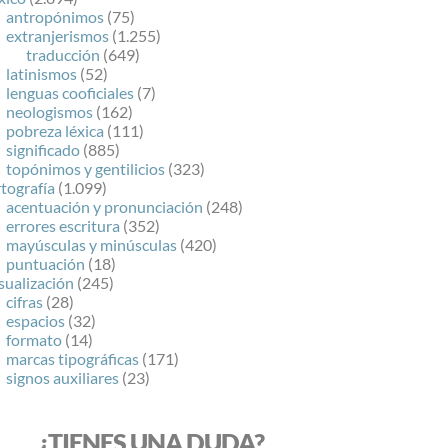
antropónimos
(75)
extranjerismos
(1.255)
traducción
(649)
latinismos
(52)
lenguas cooficiales
(7)
neologismos
(162)
pobreza léxica
(111)
significado
(885)
topónimos y gentilicios
(323)
tografía
(1.099)
acentuación y pronunciación
(248)
errores escritura
(352)
mayúsculas y minúsculas
(420)
puntuación
(18)
sualización
(245)
cifras
(28)
espacios
(32)
formato
(14)
marcas tipográficas
(171)
signos auxiliares
(23)
¿TIENES UNA DUDA?