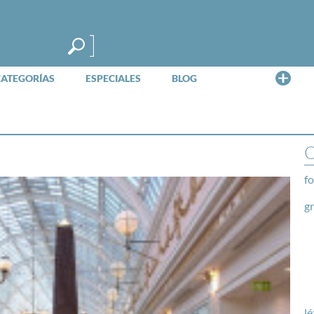
Me
CATEGORÍAS
ESPECIALES
BLOG
O
fo
g
lé