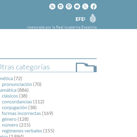
Rss
Instagram
Pinteres
Youtube
Twitter
Facebook
RAE
Agencia
EFE
Asesorada por la
Real Academia Española
nú
NOTICIAS
SOBRE LA FUNDÉURAE
FundéuRAE es una fundación patrocinada por
la Agencia Efe y la Real Academia Española,
cuyo objetivo es colaborar con el buen uso del
tras categorías
español en los medios de comunicación y en
Internet.
nética
(72)
pronunciación
(70)
ramática
(886)
clásicos
(38)
concordancias
(112)
conjugación
(38)
formas incorrectas
(169)
género
(128)
número
(215)
regímenes verbales
(155)
xico
(2.894)