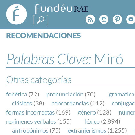
FundéuRAE
- Fundación
Rss
Instagr
Pinte
Y
del Español
Urgente
RECOMENDACIONES
Real Acad
CONSULTAS
CATEGORÍAS
Palabras Clave:
Miró
ESPECIALES
BLOG
NOTICIAS
Otras categorías
SOBRE LA FUNDÉURAE
fonética
(72)
pronunciación
(70)
gramática
FundéuRAE es una fundación patrocinada por la 
clásicos
(38)
concordancias
(112)
conjugac
y la Real Academia Española, cuyo objetivo es co
formas incorrectas
(169)
género
(128)
núme
el buen uso del español en los medios de comuni
regímenes verbales
(155)
léxico
(2.894)
Internet.
antropónimos
(75)
extranjerismos
(1.255)