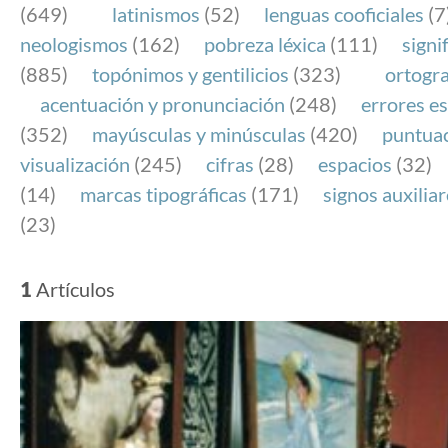
(649)
latinismos
(52)
lenguas cooficiales
(7
neologismos
(162)
pobreza léxica
(111)
signi
(885)
topónimos y gentilicios
(323)
ortogra
acentuación y pronunciación
(248)
errores es
(352)
mayúsculas y minúsculas
(420)
puntua
visualización
(245)
cifras
(28)
espacios
(32)
(14)
marcas tipográficas
(171)
signos auxilia
(23)
1
Artículos