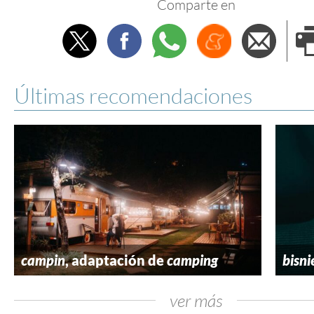
Comparte en
Twitter
Facebook
Whatsapp
Menéame
Envi
e
Últimas recomendaciones
campin
, adaptación de
camping
bisni
ver más