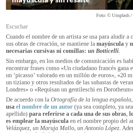
Foto: © Unsplash /
Escuchar
Cuando el nombre de un artista se usa para aludir a 
sus obras de creación, se mantiene la
mayúscula
y
n
necesarias cursivas ni comillas:
un Botticelli
.
Sin embargo, en los medios de comunicación es habi
encontrar frases como «Un ciudadano francés gana e
un ‘picasso’ valorado en un millón de euros», «20 m
un tiziano y otros resultados de las subastas de vera
Londres» o «Requisan un gentileschi en Dorotheum»
De acuerdo con la
Ortografía de la lengua española
usa
el nombre de un autor
(ya sea completo, ya sea
apellido)
para referirse a cada una de sus obras
,
l
es emplear la mayúscula
en el nombre propio del ar
Velázquez
,
un Maruja Mallo
,
un Antonio López
. Ad