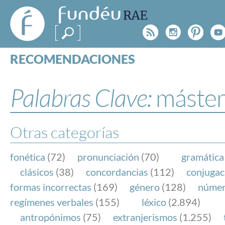
FundéuRAE
- Fundación
Rss
Instagr
Pinte
Y
del Español
Urgente
RECOMENDACIONES
Real Acad
CONSULTAS
CATEGORÍAS
Palabras Clave:
máster
ESPECIALES
BLOG
NOTICIAS
Otras categorías
SOBRE LA FUNDÉURAE
fonética
(72)
pronunciación
(70)
gramática
FundéuRAE es una fundación patrocinada por la 
clásicos
(38)
concordancias
(112)
conjugac
y la Real Academia Española, cuyo objetivo es co
formas incorrectas
(169)
género
(128)
núme
el buen uso del español en los medios de comuni
regímenes verbales
(155)
léxico
(2.894)
Internet.
antropónimos
(75)
extranjerismos
(1.255)