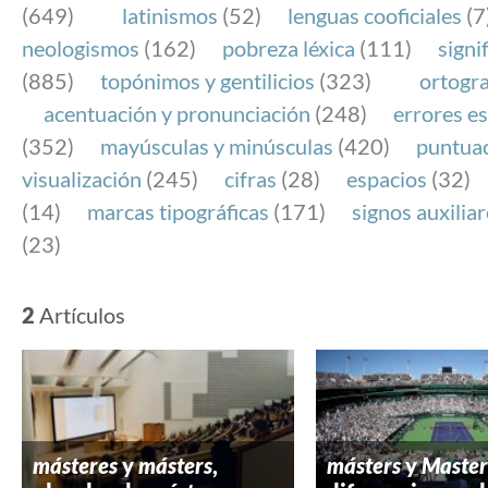
(649)
latinismos
(52)
lenguas cooficiales
(7
neologismos
(162)
pobreza léxica
(111)
signi
(885)
topónimos y gentilicios
(323)
ortogra
acentuación y pronunciación
(248)
errores es
(352)
mayúsculas y minúsculas
(420)
puntua
visualización
(245)
cifras
(28)
espacios
(32)
(14)
marcas tipográficas
(171)
signos auxilia
(23)
2
Artículos
másteres
y
másters
,
másters
y
Master