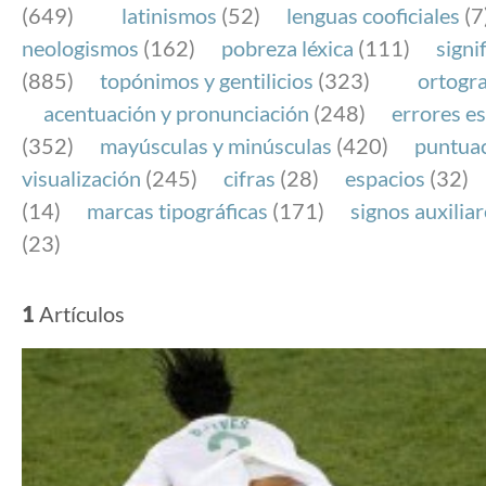
(649)
latinismos
(52)
lenguas cooficiales
(7
neologismos
(162)
pobreza léxica
(111)
signi
(885)
topónimos y gentilicios
(323)
ortogra
acentuación y pronunciación
(248)
errores es
(352)
mayúsculas y minúsculas
(420)
puntua
visualización
(245)
cifras
(28)
espacios
(32)
(14)
marcas tipográficas
(171)
signos auxilia
(23)
1
Artículos