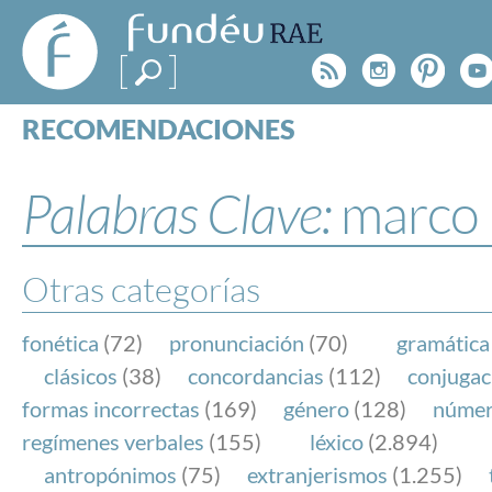
FundéuRAE
- Fundación
Rss
Instagr
Pinte
Y
del Español
Urgente
RECOMENDACIONES
Real Acad
CONSULTAS
CATEGORÍAS
Palabras Clave:
marco
ESPECIALES
BLOG
NOTICIAS
Otras categorías
SOBRE LA FUNDÉURAE
fonética
(72)
pronunciación
(70)
gramática
FundéuRAE es una fundación patrocinada por la 
clásicos
(38)
concordancias
(112)
conjugac
y la Real Academia Española, cuyo objetivo es co
formas incorrectas
(169)
género
(128)
núme
el buen uso del español en los medios de comuni
regímenes verbales
(155)
léxico
(2.894)
Internet.
antropónimos
(75)
extranjerismos
(1.255)