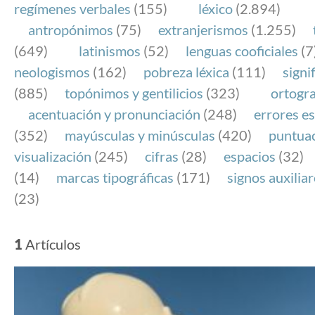
regímenes verbales
(155)
léxico
(2.894)
antropónimos
(75)
extranjerismos
(1.255)
(649)
latinismos
(52)
lenguas cooficiales
(7
neologismos
(162)
pobreza léxica
(111)
signi
(885)
topónimos y gentilicios
(323)
ortogra
acentuación y pronunciación
(248)
errores es
(352)
mayúsculas y minúsculas
(420)
puntua
visualización
(245)
cifras
(28)
espacios
(32)
(14)
marcas tipográficas
(171)
signos auxilia
(23)
1
Artículos