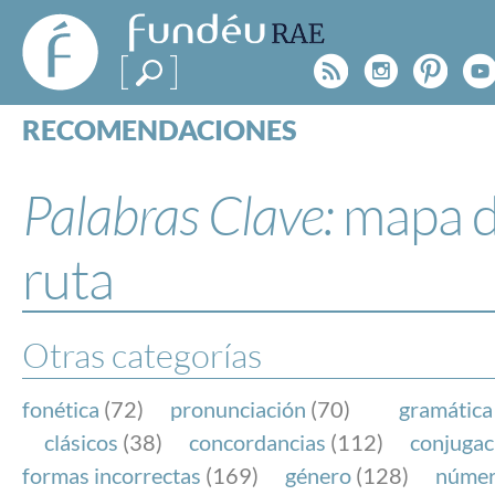
FundéuRAE
- Fundación
Rss
Instagr
Pinte
Y
del Español
Urgente
RECOMENDACIONES
Real Acad
CONSULTAS
CATEGORÍAS
Palabras Clave:
mapa 
ESPECIALES
BLOG
ruta
NOTICIAS
SOBRE LA FUNDÉURAE
Otras categorías
FundéuRAE es una fundación patrocinada por la 
y la Real Academia Española, cuyo objetivo es co
fonética
(72)
pronunciación
(70)
gramática
el buen uso del español en los medios de comuni
clásicos
(38)
concordancias
(112)
conjugac
Internet.
formas incorrectas
(169)
género
(128)
núme