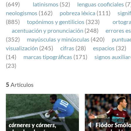
(649)
latinismos
(52)
lenguas cooficiales
(7
neologismos
(162)
pobreza léxica
(111)
signi
(885)
topónimos y gentilicios
(323)
ortogra
acentuación y pronunciación
(248)
errores es
(352)
mayúsculas y minúsculas
(420)
puntua
visualización
(245)
cifras
(28)
espacios
(32)
(14)
marcas tipográficas
(171)
signos auxilia
(23)
5
Artículos
córneres
y
córners
,
Fiódor Smólo