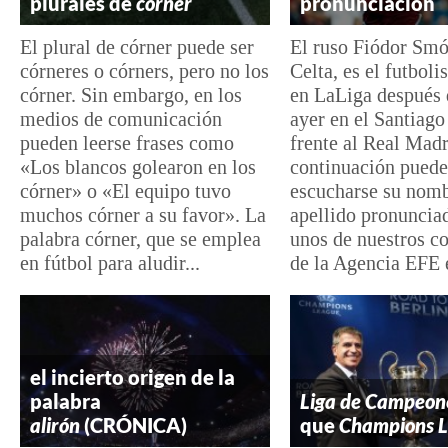
plurales de
córner
pronunciación
El plural de córner puede ser
El ruso Fiódor Smó
córneres o córners, pero no los
Celta, es el futbol
córner. Sin embargo, en los
en LaLiga después 
medios de comunicación
ayer en el Santiag
pueden leerse frases como
frente al Real Madr
«Los blancos golearon en los
continuación puede
córner» o «El equipo tuvo
escucharse su nomb
muchos córner a su favor». La
apellido pronuncia
palabra córner, que se emplea
unos de nuestros 
en fútbol para aludir...
de la Agencia EFE e
el incierto origen de la
palabra
Liga de Campeon
alirón
(CRÓNICA)
que
Champions 