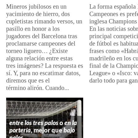
Mineros jubilosos en un
La forma española 
yacimiento de hierro, dos
Campeones es prefe
cupletistas rimando versos, un
inglesa Champions
pasillo en honor a los
En las noticias sobr
jugadores del Barcelona tras
principal competic
proclamarse campeones del
de fútbol es habitu
torneo liguero… ¿Existe
frases como «Habrá
alguna relación entre estas
madrileño en los cu
tres imágenes? La respuesta es
final de la Champi
sí. Y, para no escatimar datos,
League» o «Isco: 
diremos que es el
darlo todo para gana
término alirón. Cuando...
entre los tres palos
o
en la
portería
, mejor que
bajo
palos