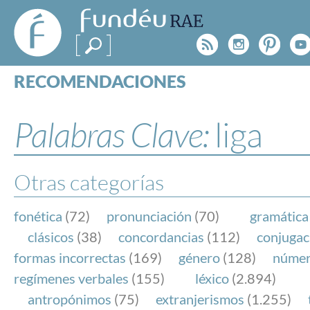
FundéuRAE
- Fundación
Rss
Instagr
Pinte
Y
del Español
Urgente
RECOMENDACIONES
Real Acad
CONSULTAS
CATEGORÍAS
Palabras Clave:
liga
ESPECIALES
BLOG
NOTICIAS
Otras categorías
SOBRE LA FUNDÉURAE
fonética
(72)
pronunciación
(70)
gramática
FundéuRAE es una fundación patrocinada por la 
clásicos
(38)
concordancias
(112)
conjugac
y la Real Academia Española, cuyo objetivo es co
formas incorrectas
(169)
género
(128)
núme
el buen uso del español en los medios de comuni
regímenes verbales
(155)
léxico
(2.894)
Internet.
antropónimos
(75)
extranjerismos
(1.255)