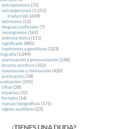
antropónimos
(75)
extranjerismos
(1.255)
traducción
(649)
latinismos
(52)
lenguas cooficiales
(7)
neologismos
(162)
pobreza léxica
(111)
significado
(885)
topónimos y gentilicios
(323)
tografía
(1.099)
acentuación y pronunciación
(248)
errores escritura
(352)
mayúsculas y minúsculas
(420)
puntuación
(18)
sualización
(245)
cifras
(28)
espacios
(32)
formato
(14)
marcas tipográficas
(171)
signos auxiliares
(23)
¿TIENES UNA DUDA?