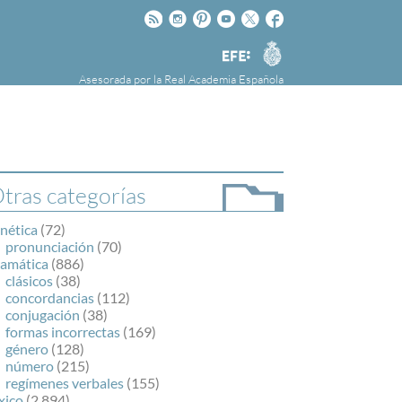
Rss
Instagram
Pinteres
Youtube
Twitter
Facebook
RAE
Agencia
EFE
Asesorada por la
Real Academia Española
nú
NOTICIAS
SOBRE LA FUNDÉURAE
FundéuRAE es una fundación patrocinada por
la Agencia Efe y la Real Academia Española,
cuyo objetivo es colaborar con el buen uso del
tras categorías
español en los medios de comunicación y en
Internet.
nética
(72)
pronunciación
(70)
ramática
(886)
clásicos
(38)
concordancias
(112)
conjugación
(38)
formas incorrectas
(169)
género
(128)
número
(215)
regímenes verbales
(155)
xico
(2.894)