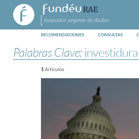
FundéuRAE
- Fundación
del Español
Buscar
Urgente
RECOMENDACIONES
CONSULTAS
Palabras Clave:
investidura
1
Artículos