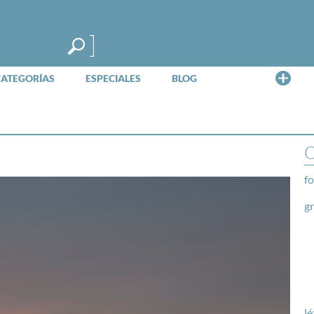
Me
CATEGORÍAS
ESPECIALES
BLOG
O
fo
g
lé