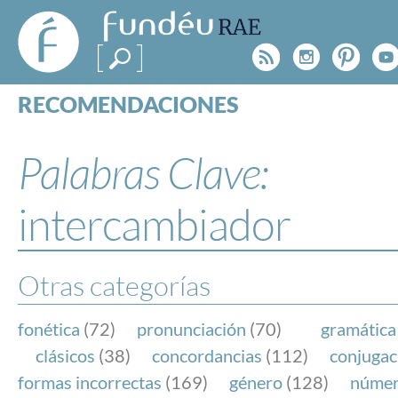
FundéuRAE
- Fundación
Rss
Instagr
Pinte
Y
del Español
Urgente
RECOMENDACIONES
Real Acad
CONSULTAS
CATEGORÍAS
Palabras Clave:
ESPECIALES
BLOG
intercambiador
NOTICIAS
SOBRE LA FUNDÉURAE
Otras categorías
FundéuRAE es una fundación patrocinada por la 
y la Real Academia Española, cuyo objetivo es co
fonética
(72)
pronunciación
(70)
gramática
el buen uso del español en los medios de comuni
clásicos
(38)
concordancias
(112)
conjugac
Internet.
formas incorrectas
(169)
género
(128)
núme