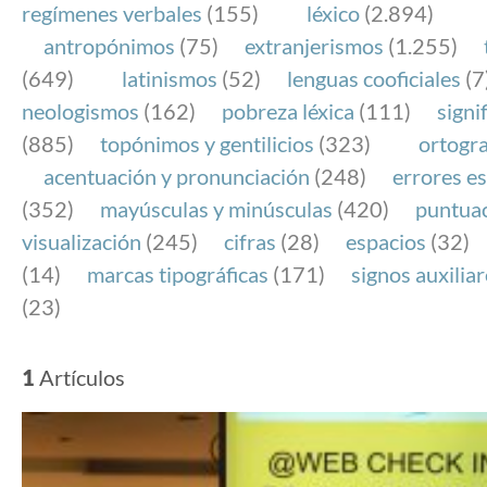
regímenes verbales
(155)
léxico
(2.894)
antropónimos
(75)
extranjerismos
(1.255)
(649)
latinismos
(52)
lenguas cooficiales
(7
neologismos
(162)
pobreza léxica
(111)
signi
(885)
topónimos y gentilicios
(323)
ortogra
acentuación y pronunciación
(248)
errores es
(352)
mayúsculas y minúsculas
(420)
puntua
visualización
(245)
cifras
(28)
espacios
(32)
(14)
marcas tipográficas
(171)
signos auxilia
(23)
1
Artículos