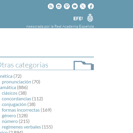
Rss
Instagram
Pinteres
Youtube
Twitter
Facebook
RAE
Agencia
EFE
Asesorada por la
Real Academia Española
nú
NOTICIAS
SOBRE LA FUNDÉURAE
FundéuRAE es una fundación patrocinada por
la Agencia Efe y la Real Academia Española,
cuyo objetivo es colaborar con el buen uso del
tras categorías
español en los medios de comunicación y en
Internet.
nética
(72)
pronunciación
(70)
ramática
(886)
clásicos
(38)
concordancias
(112)
conjugación
(38)
formas incorrectas
(169)
género
(128)
número
(215)
regímenes verbales
(155)
xico
(2.894)