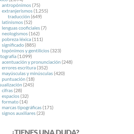
antropónimos
(75)
extranjerismos
(1.255)
traducción
(649)
latinismos
(52)
lenguas cooficiales
(7)
neologismos
(162)
pobreza léxica
(111)
significado
(885)
topónimos y gentilicios
(323)
tografía
(1.099)
acentuación y pronunciación
(248)
errores escritura
(352)
mayúsculas y minúsculas
(420)
puntuación
(18)
sualización
(245)
cifras
(28)
espacios
(32)
formato
(14)
marcas tipográficas
(171)
signos auxiliares
(23)
¿TIENES UNA DUDA?