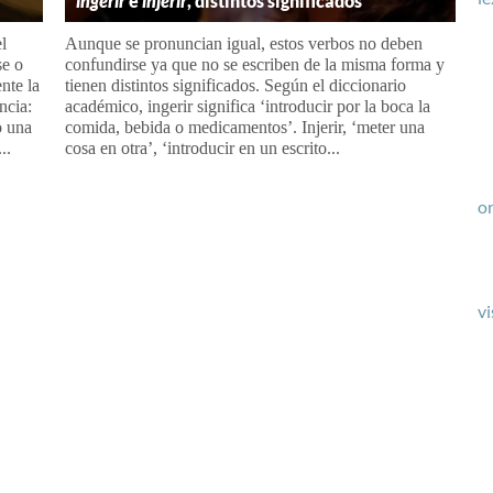
ingerir
e
injerir
, distintos significados
el
Aunque se pronuncian igual, estos verbos no deben
se o
confundirse ya que no se escriben de la misma forma y
nte la
tienen distintos significados. Según el diccionario
ncia:
académico, ingerir significa ‘introducir por la boca la
o una
comida, bebida o medicamentos’. Injerir, ‘meter una
..
cosa en otra’, ‘introducir en un escrito...
or
vi