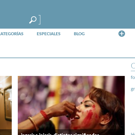
Me
CATEGORÍAS
ESPECIALES
BLOG
O
fo
g
lé