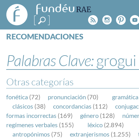
FundéuRAE
- Fundación
Rss
Instagr
Pinte
Y
del Español
Urgente
RECOMENDACIONES
Real Acad
CONSULTAS
CATEGORÍAS
Palabras Clave:
grogui
ESPECIALES
BLOG
NOTICIAS
Otras categorías
SOBRE LA FUNDÉURAE
fonética
(72)
pronunciación
(70)
gramática
FundéuRAE es una fundación patrocinada por la 
clásicos
(38)
concordancias
(112)
conjugac
y la Real Academia Española, cuyo objetivo es co
formas incorrectas
(169)
género
(128)
núme
el buen uso del español en los medios de comuni
regímenes verbales
(155)
léxico
(2.894)
Internet.
antropónimos
(75)
extranjerismos
(1.255)