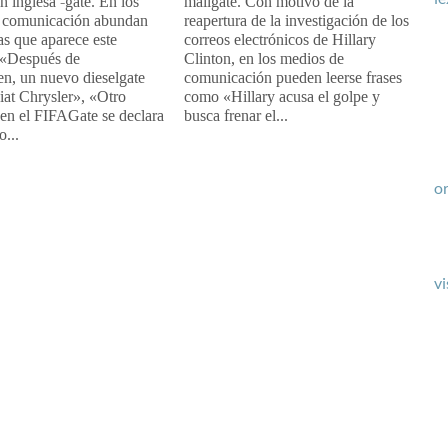
n inglesa -⁠gate. En los
mailgate. Con motivo de la
 comunicación abundan
reapertura de la investigación de los
las que aparece este
correos electrónicos de Hillary
 «Después de
Clinton, en los medios de
n, un nuevo dieselgate
comunicación pueden leerse frases
iat Chrysler», «Otro
como «Hillary acusa el golpe y
en el FIFAGate se declara
busca frenar el...
o...
or
vi