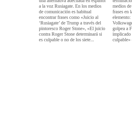
una alternativa adecuada en español
terminació
a la voz Rusiagate. En los medios
medios de
de comunicación es habitual
frases en 
encontrar frases como «Juicio al
elemento:
‘Rusiagate’ de Trump a través del
Volkswage
pintoresco Roger Stone», «El juicio
golpea a F
contra Roger Stone determinará si
implicado 
es culpable o no de los siete...
culpable» 