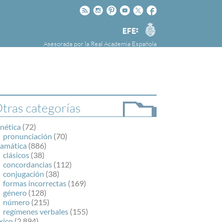
Rss
Instagram
Pinteres
Youtube
Twitter
Facebook
RAE
Agencia
EFE
Asesorada por la
Real Academia Española
nú
NOTICIAS
SOBRE LA FUNDÉURAE
FundéuRAE es una fundación patrocinada por
la Agencia Efe y la Real Academia Española,
cuyo objetivo es colaborar con el buen uso del
tras categorías
español en los medios de comunicación y en
Internet.
nética
(72)
pronunciación
(70)
ramática
(886)
clásicos
(38)
concordancias
(112)
conjugación
(38)
formas incorrectas
(169)
género
(128)
número
(215)
regímenes verbales
(155)
xico
(2.894)