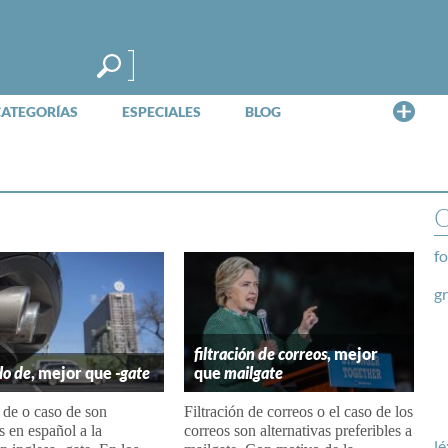
Me
CATEGORÍAS
ESPECIALES
BLOG
O
fo
g
filtración de correos
, mejor
lo de
, mejor que
-gate
que
mailgate
 de o caso de son
Filtración de correos o el caso de los
s en español a la
correos son alternativas preferibles a
lé