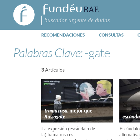
FundéuRAE
- Fundación
del Español
Buscar
Urgente
RECOMENDACIONES
CONSULTAS
Palabras Clave:
-gate
3
Artículos
trama rusa
, mejor que
Rusiagate
escánda
La expresión (escándalo de
Escándalo
la) trama rusa es
alternativa