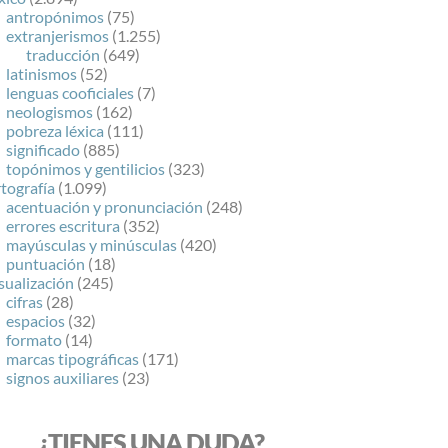
antropónimos
(75)
extranjerismos
(1.255)
traducción
(649)
latinismos
(52)
lenguas cooficiales
(7)
neologismos
(162)
pobreza léxica
(111)
significado
(885)
topónimos y gentilicios
(323)
tografía
(1.099)
acentuación y pronunciación
(248)
errores escritura
(352)
mayúsculas y minúsculas
(420)
puntuación
(18)
sualización
(245)
cifras
(28)
espacios
(32)
formato
(14)
marcas tipográficas
(171)
signos auxiliares
(23)
¿TIENES UNA DUDA?