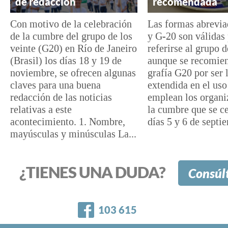
de redacción
recomendada
Con motivo de la celebración
Las formas abrevi
de la cumbre del grupo de los
y G-20 son válidas
veinte (G20) en Río de Janeiro
referirse al grupo d
(Brasil) los días 18 y 19 de
aunque se recomien
noviembre, se ofrecen algunas
grafía G20 por ser 
claves para una buena
extendida en el uso
redacción de las noticias
emplean los organi
relativas a este
la cumbre que se ce
acontecimiento. 1. Nombre,
días 5 y 6 de septie
mayúsculas y minúsculas La...
¿TIENES UNA DUDA?
Consúl
Facebook
103 615