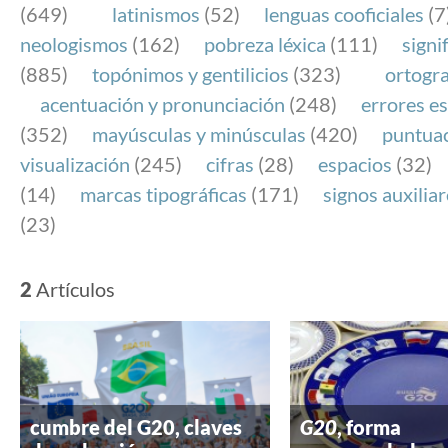
(649)
latinismos
(52)
lenguas cooficiales
(7
neologismos
(162)
pobreza léxica
(111)
signi
(885)
topónimos y gentilicios
(323)
ortogra
acentuación y pronunciación
(248)
errores es
(352)
mayúsculas y minúsculas
(420)
puntua
visualización
(245)
cifras
(28)
espacios
(32)
(14)
marcas tipográficas
(171)
signos auxilia
(23)
2
Artículos
cumbre del G20, claves
G20
, forma