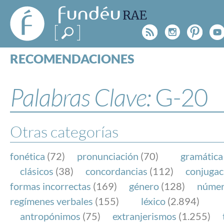
FundéuRAE
- Fundación
Rss
Instagr
Pinte
Y
del Español
Urgente
RECOMENDACIONES
Real Acad
CONSULTAS
CATEGORÍAS
Palabras Clave:
G-20
ESPECIALES
BLOG
NOTICIAS
Otras categorías
SOBRE LA FUNDÉURAE
fonética
(72)
pronunciación
(70)
gramática
FundéuRAE es una fundación patrocinada por la 
clásicos
(38)
concordancias
(112)
conjugac
y la Real Academia Española, cuyo objetivo es co
formas incorrectas
(169)
género
(128)
núme
el buen uso del español en los medios de comuni
regímenes verbales
(155)
léxico
(2.894)
Internet.
antropónimos
(75)
extranjerismos
(1.255)