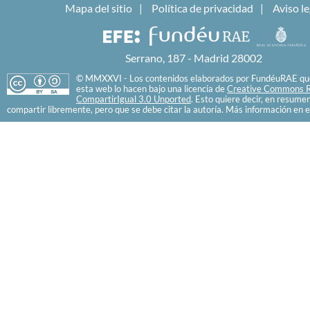
Mapa del sitio
Política de privacidad
Aviso le
Serrano, 187 - Madrid 28002
© MMXXVI - Los contenidos elaborados por FundéuRAE que
esta web lo hacen bajo una licencia de
Creative Commons R
CompartirIgual 3.0 Unported
. Esto quiere decir, en resume
compartir libremente, pero que se debe citar la autoría. Más información en e