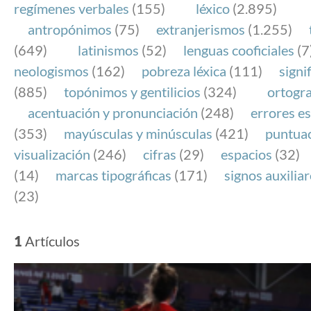
regímenes verbales
(155)
léxico
(2.895)
antropónimos
(75)
extranjerismos
(1.255)
(649)
latinismos
(52)
lenguas cooficiales
(7
neologismos
(162)
pobreza léxica
(111)
signi
(885)
topónimos y gentilicios
(324)
ortogra
acentuación y pronunciación
(248)
errores es
(353)
mayúsculas y minúsculas
(421)
puntua
visualización
(246)
cifras
(29)
espacios
(32)
(14)
marcas tipográficas
(171)
signos auxilia
(23)
1
Artículos