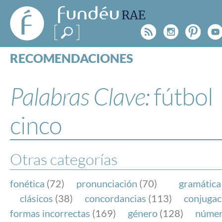
FundéuRAE
- Fundación
Rss
Instagr
Pinte
Y
del Español
Urgente
RECOMENDACIONES
Real Acad
CONSULTAS
CATEGORÍAS
Palabras Clave:
fútbol
ESPECIALES
BLOG
cinco
NOTICIAS
SOBRE LA FUNDÉURAE
Otras categorías
FundéuRAE es una fundación patrocinada por la 
y la Real Academia Española, cuyo objetivo es co
fonética
(72)
pronunciación
(70)
gramática
el buen uso del español en los medios de comuni
clásicos
(38)
concordancias
(113)
conjugac
Internet.
formas incorrectas
(169)
género
(128)
núme