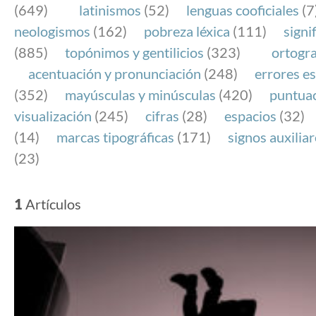
(649)
latinismos
(52)
lenguas cooficiales
(7
neologismos
(162)
pobreza léxica
(111)
signi
(885)
topónimos y gentilicios
(323)
ortogra
acentuación y pronunciación
(248)
errores es
(352)
mayúsculas y minúsculas
(420)
puntua
visualización
(245)
cifras
(28)
espacios
(32)
(14)
marcas tipográficas
(171)
signos auxilia
(23)
1
Artículos