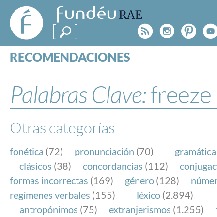
FundéuRAE
- Fundación
Rss
Instagr
Pinte
Y
del Español
Urgente
RECOMENDACIONES
Real Acad
CONSULTAS
CATEGORÍAS
Palabras Clave:
freeze
ESPECIALES
BLOG
NOTICIAS
Otras categorías
SOBRE LA FUNDÉURAE
fonética
(72)
pronunciación
(70)
gramática
FundéuRAE es una fundación patrocinada por la 
clásicos
(38)
concordancias
(112)
conjugac
y la Real Academia Española, cuyo objetivo es co
formas incorrectas
(169)
género
(128)
núme
el buen uso del español en los medios de comuni
regímenes verbales
(155)
léxico
(2.894)
Internet.
antropónimos
(75)
extranjerismos
(1.255)