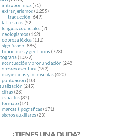
antropónimos
(75)
extranjerismos
(1.255)
traducción
(649)
latinismos
(52)
lenguas cooficiales
(7)
neologismos
(162)
pobreza léxica
(111)
significado
(885)
topónimos y gentilicios
(323)
tografía
(1.099)
acentuación y pronunciación
(248)
errores escritura
(352)
mayúsculas y minúsculas
(420)
puntuación
(18)
sualización
(245)
cifras
(28)
espacios
(32)
formato
(14)
marcas tipográficas
(171)
signos auxiliares
(23)
¿TIENES UNA DUDA?