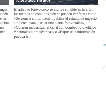
fotovoltaico
, sin tilde
impia,
El adjetivo fotovoltaico se escribe sin tilde en la a. En
uación
los medios de comunicación se pueden ver frases como
e las
«Se somete a información pública el estudio de impacto
nación
ambiental para instalar una planta fotovoltáica»,
nes
«Quieren modernizar el canal con bombeo fotovoltáico
tica
y centrales hidroeléctricas» o «Expuesta a información
pública la...
or
vi