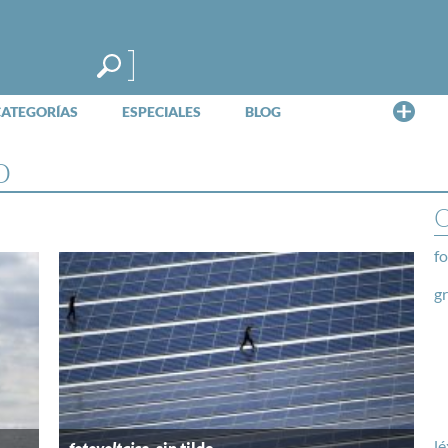
Me
CATEGORÍAS
ESPECIALES
BLOG
o
O
fo
g
lé