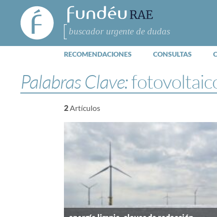
FundéuRAE
- Fundación
del Español
Buscar
Urgente
RECOMENDACIONES
CONSULTAS
Palabras Clave:
fotovoltaic
2
Artículos