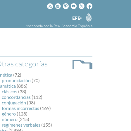
Rss
Instagram
Pinteres
Youtube
Twitter
Facebook
RAE
Agencia
EFE
Asesorada por la
Real Academia Española
nú
NOTICIAS
SOBRE LA FUNDÉURAE
FundéuRAE es una fundación patrocinada por
la Agencia Efe y la Real Academia Española,
cuyo objetivo es colaborar con el buen uso del
tras categorías
español en los medios de comunicación y en
Internet.
nética
(72)
pronunciación
(70)
ramática
(886)
clásicos
(38)
concordancias
(112)
conjugación
(38)
formas incorrectas
(169)
género
(128)
número
(215)
regímenes verbales
(155)
xico
(2.894)