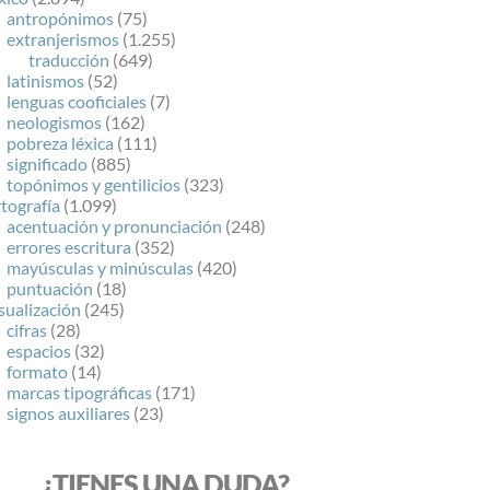
antropónimos
(75)
extranjerismos
(1.255)
traducción
(649)
latinismos
(52)
lenguas cooficiales
(7)
neologismos
(162)
pobreza léxica
(111)
significado
(885)
topónimos y gentilicios
(323)
tografía
(1.099)
acentuación y pronunciación
(248)
errores escritura
(352)
mayúsculas y minúsculas
(420)
puntuación
(18)
sualización
(245)
cifras
(28)
espacios
(32)
formato
(14)
marcas tipográficas
(171)
signos auxiliares
(23)
¿TIENES UNA DUDA?