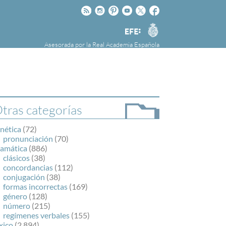
Rss
Instagram
Pinteres
Youtube
Twitter
Facebook
RAE
Agencia
EFE
Asesorada por la
Real Academia Española
nú
NOTICIAS
SOBRE LA FUNDÉURAE
FundéuRAE es una fundación patrocinada por
la Agencia Efe y la Real Academia Española,
cuyo objetivo es colaborar con el buen uso del
tras categorías
español en los medios de comunicación y en
Internet.
nética
(72)
pronunciación
(70)
ramática
(886)
clásicos
(38)
concordancias
(112)
conjugación
(38)
formas incorrectas
(169)
género
(128)
número
(215)
regímenes verbales
(155)
xico
(2.894)