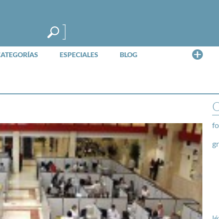
Me
CATEGORÍAS
ESPECIALES
BLOG
O
fo
g
lé