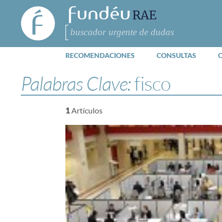
FundéuRAE
- Fundación
del Español
Buscar
Urgente
RECOMENDACIONES
CONSULTAS
Palabras Clave:
fisco
1
Artículos