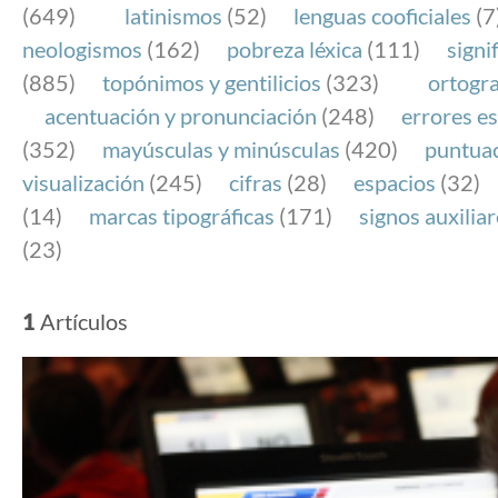
(649)
latinismos
(52)
lenguas cooficiales
(7
neologismos
(162)
pobreza léxica
(111)
signi
(885)
topónimos y gentilicios
(323)
ortogra
acentuación y pronunciación
(248)
errores es
(352)
mayúsculas y minúsculas
(420)
puntua
visualización
(245)
cifras
(28)
espacios
(32)
(14)
marcas tipográficas
(171)
signos auxilia
(23)
1
Artículos