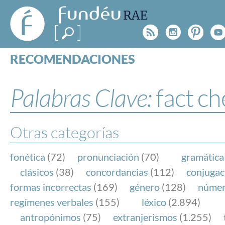
FundéuRAE
- Fundación
Rss
Instagr
Pinte
Y
del Español
Urgente
RECOMENDACIONES
Real Acad
CONSULTAS
CATEGORÍAS
Palabras Clave:
fact c
ESPECIALES
BLOG
NOTICIAS
Otras categorías
SOBRE LA FUNDÉURAE
fonética
(72)
pronunciación
(70)
gramática
FundéuRAE es una fundación patrocinada por la 
clásicos
(38)
concordancias
(112)
conjugac
y la Real Academia Española, cuyo objetivo es co
formas incorrectas
(169)
género
(128)
núme
el buen uso del español en los medios de comuni
regímenes verbales
(155)
léxico
(2.894)
Internet.
antropónimos
(75)
extranjerismos
(1.255)