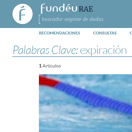
FundéuRAE
- Fundación
del Español
Buscar
Urgente
RECOMENDACIONES
CONSULTAS
Palabras Clave:
expiración
1
Artículos