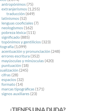
antropónimos
(75)
extranjerismos
(1.255)
traducción
(649)
latinismos
(52)
lenguas cooficiales
(7)
neologismos
(162)
pobreza léxica
(111)
significado
(885)
topónimos y gentilicios
(323)
tografía
(1.099)
acentuación y pronunciación
(248)
errores escritura
(352)
mayúsculas y minúsculas
(420)
puntuación
(18)
sualización
(245)
cifras
(28)
espacios
(32)
formato
(14)
marcas tipográficas
(171)
signos auxiliares
(23)
¿TIENES UNA DUDA?