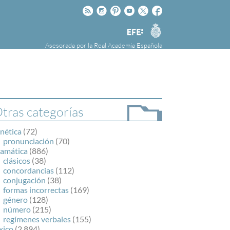
Rss
Instagram
Pinteres
Youtube
Twitter
Facebook
RAE
Agencia
EFE
Asesorada por la
Real Academia Española
nú
NOTICIAS
SOBRE LA FUNDÉURAE
FundéuRAE es una fundación patrocinada por
la Agencia Efe y la Real Academia Española,
cuyo objetivo es colaborar con el buen uso del
tras categorías
español en los medios de comunicación y en
Internet.
nética
(72)
pronunciación
(70)
ramática
(886)
clásicos
(38)
concordancias
(112)
conjugación
(38)
formas incorrectas
(169)
género
(128)
número
(215)
regímenes verbales
(155)
xico
(2.894)