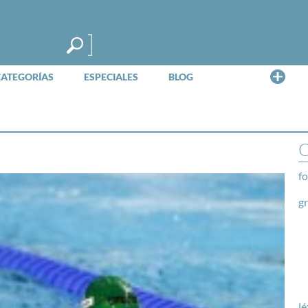
Me
CATEGORÍAS
ESPECIALES
BLOG
O
fo
g
lé