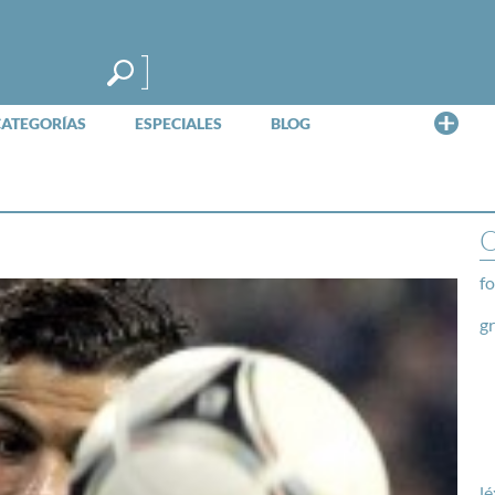
Me
CATEGORÍAS
ESPECIALES
BLOG
O
fo
g
lé