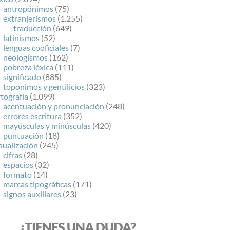
antropónimos
(75)
extranjerismos
(1.255)
traducción
(649)
latinismos
(52)
lenguas cooficiales
(7)
neologismos
(162)
pobreza léxica
(111)
significado
(885)
topónimos y gentilicios
(323)
tografía
(1.099)
acentuación y pronunciación
(248)
errores escritura
(352)
mayúsculas y minúsculas
(420)
puntuación
(18)
sualización
(245)
cifras
(28)
espacios
(32)
formato
(14)
marcas tipográficas
(171)
signos auxiliares
(23)
¿TIENES UNA DUDA?