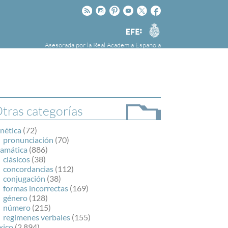
Rss
Instagram
Pinteres
Youtube
Twitter
Facebook
RAE
Agencia
EFE
Asesorada por la
Real Academia Española
nú
NOTICIAS
SOBRE LA FUNDÉURAE
FundéuRAE es una fundación patrocinada por
la Agencia Efe y la Real Academia Española,
cuyo objetivo es colaborar con el buen uso del
tras categorías
español en los medios de comunicación y en
Internet.
nética
(72)
pronunciación
(70)
ramática
(886)
clásicos
(38)
concordancias
(112)
conjugación
(38)
formas incorrectas
(169)
género
(128)
número
(215)
regímenes verbales
(155)
xico
(2.894)