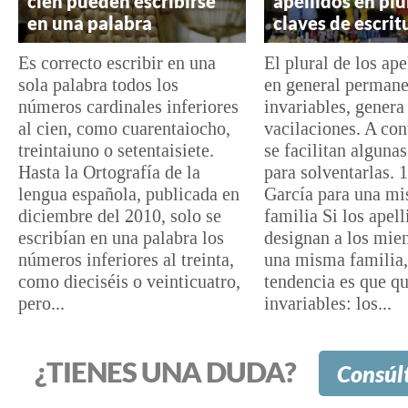
cien pueden escribirse
apellidos en plu
en una palabra
claves de escrit
Es correcto escribir en una
El plural de los ape
sola palabra todos los
en general perman
números cardinales inferiores
invariables, genera
al cien, como cuarentaiocho,
vacilaciones. A con
treintaiuno o setentaisiete.
se facilitan algunas
Hasta la Ortografía de la
para solventarlas. 
lengua española, publicada en
García para una m
diciembre del 2010, solo se
familia Si los apell
escribían en una palabra los
designan a los mie
números inferiores al treinta,
una misma familia,
como dieciséis o veinticuatro,
tendencia es que q
pero...
invariables: los...
¿TIENES UNA DUDA?
Consúl