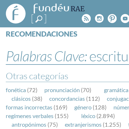
FundéuRAE
- Fundación
Rss
Instagr
Pinte
Y
del Español
Urgente
RECOMENDACIONES
Real Acad
CONSULTAS
CATEGORÍAS
Palabras Clave:
escritu
ESPECIALES
BLOG
NOTICIAS
Otras categorías
SOBRE LA FUNDÉURAE
fonética
(72)
pronunciación
(70)
gramática
FundéuRAE es una fundación patrocinada por la 
clásicos
(38)
concordancias
(112)
conjugac
y la Real Academia Española, cuyo objetivo es co
formas incorrectas
(169)
género
(128)
núme
el buen uso del español en los medios de comuni
regímenes verbales
(155)
léxico
(2.894)
Internet.
antropónimos
(75)
extranjerismos
(1.255)