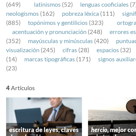
(649)
latinismos
(52)
lenguas cooficiales
(7
neologismos
(162)
pobreza léxica
(111)
signi
(885)
topónimos y gentilicios
(323)
ortogra
acentuación y pronunciación
(248)
errores es
(352)
mayúsculas y minúsculas
(420)
puntua
visualización
(245)
cifras
(28)
espacios
(32)
(14)
marcas tipográficas
(171)
signos auxilia
(23)
4
Artículos
escritura de leyes, claves
hercio
, mejor c