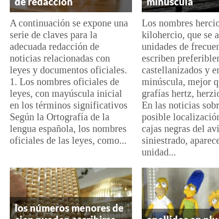
de redacción
minúscula
A continuación se expone una
Los nombres herci
serie de claves para la
kilohercio, que se 
adecuada redacción de
unidades de frecuen
noticias relacionadas con
escriben preferibl
leyes y documentos oficiales.
castellanizados y e
1. Los nombres oficiales de
minúscula, mejor q
leyes, con mayúscula inicial
grafías hertz, herzi
en los términos significativos
En las noticias sobr
Según la Ortografía de la
posible localizació
lengua española, los nombres
cajas negras del av
oficiales de las leyes, como...
siniestrado, aparec
unidad...
los números menores de