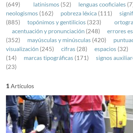
(649)
latinismos
(52)
lenguas cooficiales
(7
neologismos
(162)
pobreza léxica
(111)
signi
(885)
topónimos y gentilicios
(323)
ortogra
acentuación y pronunciación
(248)
errores es
(352)
mayúsculas y minúsculas
(420)
puntua
visualización
(245)
cifras
(28)
espacios
(32)
(14)
marcas tipográficas
(171)
signos auxilia
(23)
1
Artículos