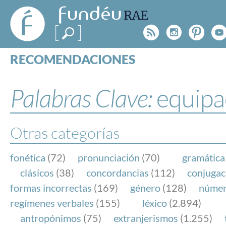
FundéuRAE
- Fundación
Rss
Instagr
Pinte
Y
del Español
Urgente
RECOMENDACIONES
Real Acad
CONSULTAS
CATEGORÍAS
Palabras Clave:
equipa
ESPECIALES
BLOG
NOTICIAS
Otras categorías
SOBRE LA FUNDÉURAE
fonética
(72)
pronunciación
(70)
gramática
FundéuRAE es una fundación patrocinada por la 
clásicos
(38)
concordancias
(112)
conjugac
y la Real Academia Española, cuyo objetivo es co
formas incorrectas
(169)
género
(128)
núme
el buen uso del español en los medios de comuni
regímenes verbales
(155)
léxico
(2.894)
Internet.
antropónimos
(75)
extranjerismos
(1.255)