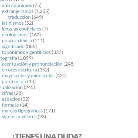
antropónimos
(75)
extranjerismos
(1.255)
traducción
(649)
latinismos
(52)
lenguas cooficiales
(7)
neologismos
(162)
pobreza léxica
(111)
significado
(885)
topónimos y gentilicios
(323)
tografía
(1.099)
acentuación y pronunciación
(248)
errores escritura
(352)
mayúsculas y minúsculas
(420)
puntuación
(18)
sualización
(245)
cifras
(28)
espacios
(32)
formato
(14)
marcas tipográficas
(171)
signos auxiliares
(23)
¿TIENES UNA DUDA?