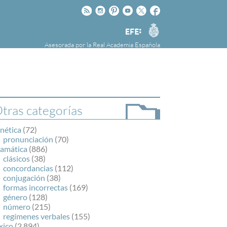
Rss
Instagram
Pinteres
Youtube
Twitter
Facebook
RAE
Agencia
EFE
Asesorada por la
Real Academia Española
nú
NOTICIAS
SOBRE LA FUNDÉURAE
FundéuRAE es una fundación patrocinada por
la Agencia Efe y la Real Academia Española,
cuyo objetivo es colaborar con el buen uso del
tras categorías
español en los medios de comunicación y en
Internet.
nética
(72)
pronunciación
(70)
ramática
(886)
clásicos
(38)
concordancias
(112)
conjugación
(38)
formas incorrectas
(169)
género
(128)
número
(215)
regímenes verbales
(155)
xico
(2.894)