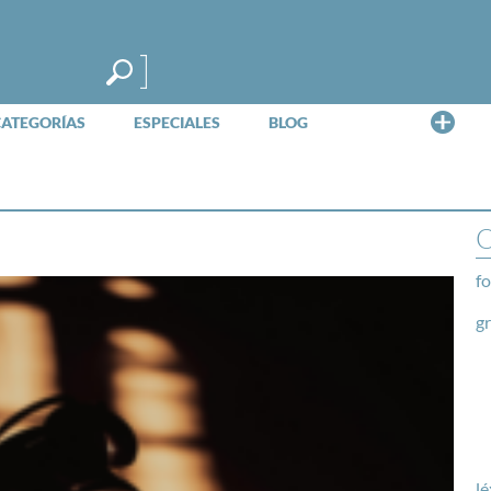
Me
CATEGORÍAS
ESPECIALES
BLOG
O
fo
g
lé