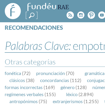
FundéuRAE
- Fundación
Rss
Instagr
Pinte
Y
del Español
Urgente
RECOMENDACIONES
Real Acad
CONSULTAS
CATEGORÍAS
Palabras Clave:
empot
ESPECIALES
BLOG
NOTICIAS
Otras categorías
SOBRE LA FUNDÉURAE
fonética
(72)
pronunciación
(70)
gramática
FundéuRAE es una fundación patrocinada por la 
clásicos
(38)
concordancias
(112)
conjugac
y la Real Academia Española, cuyo objetivo es co
formas incorrectas
(169)
género
(128)
núme
el buen uso del español en los medios de comuni
regímenes verbales
(155)
léxico
(2.894)
Internet.
antropónimos
(75)
extranjerismos
(1.255)