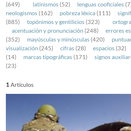
(649)
latinismos
(52)
lenguas cooficiales
(7
neologismos
(162)
pobreza léxica
(111)
signi
(885)
topónimos y gentilicios
(323)
ortogra
acentuación y pronunciación
(248)
errores es
(352)
mayúsculas y minúsculas
(420)
puntua
visualización
(245)
cifras
(28)
espacios
(32)
(14)
marcas tipográficas
(171)
signos auxilia
(23)
1
Artículos