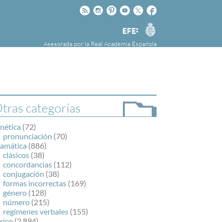
Rss
Instagram
Pinteres
Youtube
Twitter
Facebook
RAE
Agencia
EFE
Asesorada por la
Real Academia Española
nú
NOTICIAS
SOBRE LA FUNDÉURAE
FundéuRAE es una fundación patrocinada por
la Agencia Efe y la Real Academia Española,
cuyo objetivo es colaborar con el buen uso del
tras categorías
español en los medios de comunicación y en
Internet.
nética
(72)
pronunciación
(70)
ramática
(886)
clásicos
(38)
concordancias
(112)
conjugación
(38)
formas incorrectas
(169)
género
(128)
número
(215)
regímenes verbales
(155)
xico
(2.894)