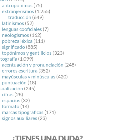
antropónimos
(75)
extranjerismos
(1.255)
traducción
(649)
latinismos
(52)
lenguas cooficiales
(7)
neologismos
(162)
pobreza léxica
(111)
significado
(885)
topónimos y gentilicios
(323)
tografía
(1.099)
acentuación y pronunciación
(248)
errores escritura
(352)
mayúsculas y minúsculas
(420)
puntuación
(18)
sualización
(245)
cifras
(28)
espacios
(32)
formato
(14)
marcas tipográficas
(171)
signos auxiliares
(23)
¿TIENES UNA DUDA?