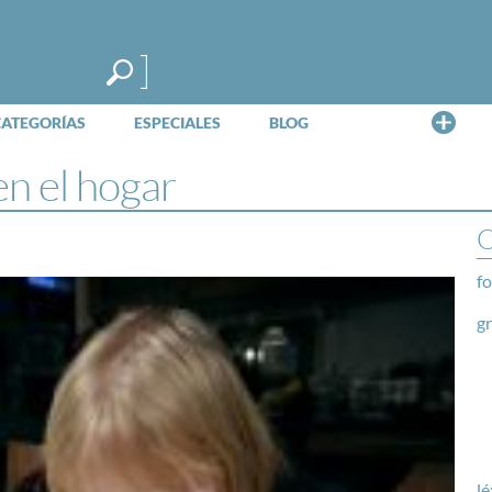
Me
CATEGORÍAS
ESPECIALES
BLOG
n el hogar
O
fo
g
lé