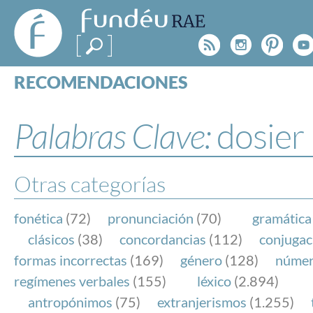
FundéuRAE
- Fundación
Rss
Instagr
Pinte
Y
del Español
Urgente
RECOMENDACIONES
Real Acad
CONSULTAS
CATEGORÍAS
Palabras Clave:
dosier
ESPECIALES
BLOG
NOTICIAS
Otras categorías
SOBRE LA FUNDÉURAE
fonética
(72)
pronunciación
(70)
gramática
FundéuRAE es una fundación patrocinada por la 
clásicos
(38)
concordancias
(112)
conjugac
y la Real Academia Española, cuyo objetivo es co
formas incorrectas
(169)
género
(128)
núme
el buen uso del español en los medios de comuni
regímenes verbales
(155)
léxico
(2.894)
Internet.
antropónimos
(75)
extranjerismos
(1.255)