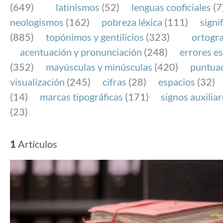
(649)
latinismos
(52)
lenguas cooficiales
(7
neologismos
(162)
pobreza léxica
(111)
signi
(885)
topónimos y gentilicios
(323)
ortogra
acentuación y pronunciación
(248)
errores es
(352)
mayúsculas y minúsculas
(420)
puntua
visualización
(245)
cifras
(28)
espacios
(32)
(14)
marcas tipográficas
(171)
signos auxilia
(23)
1
Artículos