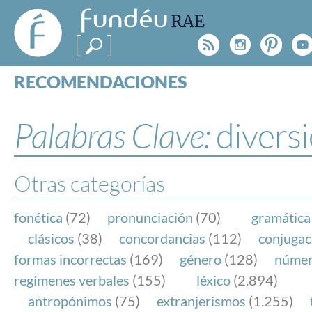
FundéuRAE
- Fundación
Rss
Instagr
Pinte
Y
del Español
Urgente
RECOMENDACIONES
Real Acad
CONSULTAS
CATEGORÍAS
Palabras Clave:
divers
ESPECIALES
BLOG
NOTICIAS
Otras categorías
SOBRE LA FUNDÉURAE
fonética
(72)
pronunciación
(70)
gramática
FundéuRAE es una fundación patrocinada por la 
clásicos
(38)
concordancias
(112)
conjugac
y la Real Academia Española, cuyo objetivo es co
formas incorrectas
(169)
género
(128)
núme
el buen uso del español en los medios de comuni
regímenes verbales
(155)
léxico
(2.894)
Internet.
antropónimos
(75)
extranjerismos
(1.255)