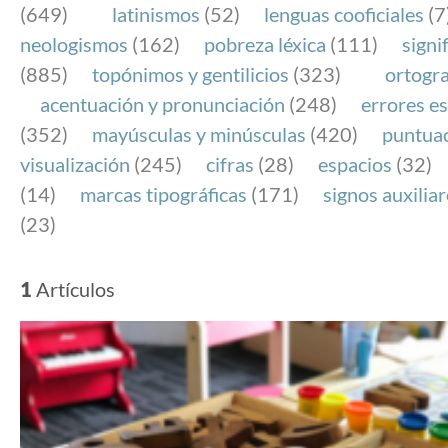
(649)
latinismos
(52)
lenguas cooficiales
(7
neologismos
(162)
pobreza léxica
(111)
signi
(885)
topónimos y gentilicios
(323)
ortogra
acentuación y pronunciación
(248)
errores es
(352)
mayúsculas y minúsculas
(420)
puntua
visualización
(245)
cifras
(28)
espacios
(32)
(14)
marcas tipográficas
(171)
signos auxilia
(23)
1
Artículos