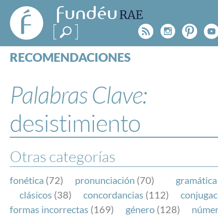
FundéuRAE
- Fundación
Rss
Instagr
Pinte
Y
del Español
Urgente
RECOMENDACIONES
Real Acad
CONSULTAS
CATEGORÍAS
Palabras Clave:
ESPECIALES
BLOG
desistimiento
NOTICIAS
SOBRE LA FUNDÉURAE
Otras categorías
FundéuRAE es una fundación patrocinada por la 
y la Real Academia Española, cuyo objetivo es co
fonética
(72)
pronunciación
(70)
gramática
el buen uso del español en los medios de comuni
clásicos
(38)
concordancias
(112)
conjugac
Internet.
formas incorrectas
(169)
género
(128)
núme