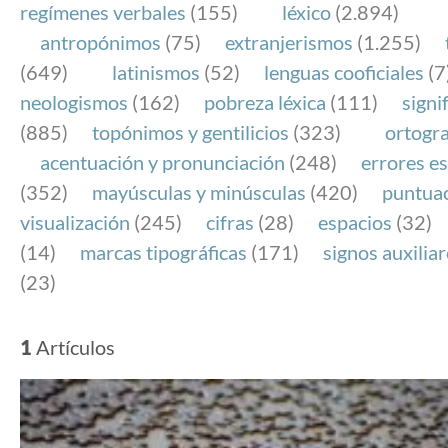
regímenes verbales
(155)
léxico
(2.894)
antropónimos
(75)
extranjerismos
(1.255)
(649)
latinismos
(52)
lenguas cooficiales
(7
neologismos
(162)
pobreza léxica
(111)
signi
(885)
topónimos y gentilicios
(323)
ortogra
acentuación y pronunciación
(248)
errores es
(352)
mayúsculas y minúsculas
(420)
puntua
visualización
(245)
cifras
(28)
espacios
(32)
(14)
marcas tipográficas
(171)
signos auxilia
(23)
1
Artículos