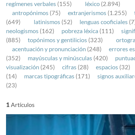
regímenes verbales
(155)
léxico
(2.894)
antropónimos
(75)
extranjerismos
(1.255)
(649)
latinismos
(52)
lenguas cooficiales
(7
neologismos
(162)
pobreza léxica
(111)
signi
(885)
topónimos y gentilicios
(323)
ortogra
acentuación y pronunciación
(248)
errores es
(352)
mayúsculas y minúsculas
(420)
puntua
visualización
(245)
cifras
(28)
espacios
(32)
(14)
marcas tipográficas
(171)
signos auxilia
(23)
1
Artículos