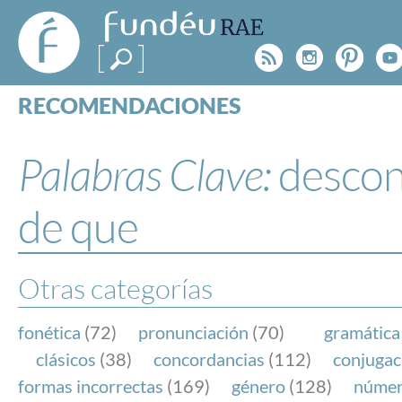
FundéuRAE
- Fundación
Rss
Instagr
Pinte
Y
del Español
Urgente
RECOMENDACIONES
Real Acad
CONSULTAS
CATEGORÍAS
Palabras Clave:
descon
ESPECIALES
BLOG
de que
NOTICIAS
SOBRE LA FUNDÉURAE
Otras categorías
FundéuRAE es una fundación patrocinada por la 
y la Real Academia Española, cuyo objetivo es co
fonética
(72)
pronunciación
(70)
gramática
el buen uso del español en los medios de comuni
clásicos
(38)
concordancias
(112)
conjugac
Internet.
formas incorrectas
(169)
género
(128)
núme