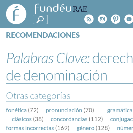
FundéuRAE
- Fundación
Rss
Instagr
Pinte
Y
del Español
Urgente
RECOMENDACIONES
Real Acad
CONSULTAS
CATEGORÍAS
Palabras Clave:
derec
ESPECIALES
BLOG
de denominación
NOTICIAS
SOBRE LA FUNDÉURAE
Otras categorías
FundéuRAE es una fundación patrocinada por la 
y la Real Academia Española, cuyo objetivo es co
fonética
(72)
pronunciación
(70)
gramática
el buen uso del español en los medios de comuni
clásicos
(38)
concordancias
(112)
conjugac
Internet.
formas incorrectas
(169)
género
(128)
núme