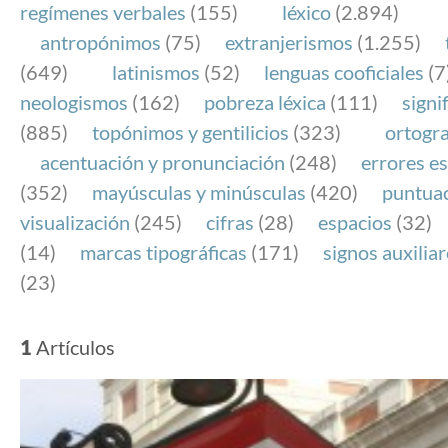
regímenes verbales
(155)
léxico
(2.894)
antropónimos
(75)
extranjerismos
(1.255)
(649)
latinismos
(52)
lenguas cooficiales
(7
neologismos
(162)
pobreza léxica
(111)
signi
(885)
topónimos y gentilicios
(323)
ortogra
acentuación y pronunciación
(248)
errores es
(352)
mayúsculas y minúsculas
(420)
puntua
visualización
(245)
cifras
(28)
espacios
(32)
(14)
marcas tipográficas
(171)
signos auxilia
(23)
1
Artículos