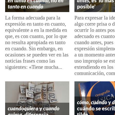
en tanto en cuanto
, no
en
antes
, es ‘lo má
tanto en cuando
posible’
La forma adecuada para la
Para expresar la id
expresión en tanto en cuanto,
algo corre prisa o 
equivalente a en la medida en
ocurrir lo antes pos
que, es con cuanto, por lo que
adecuado es cuanto
no resulta apropiada en tanto
cuando antes, pues 
en cuando. Sin embargo, en
expresión simplem
ocasiones se pueden ver en las
a un momento anter
noticias frases como las
uso impropio se es
siguientes: «Tiene mucha...
extendiendo en los
comunicación, como
cómo
,
cuándo
y
d
cuandoquiera
y
cuando
cuándo se escri
quiera
, diferencia
tilde