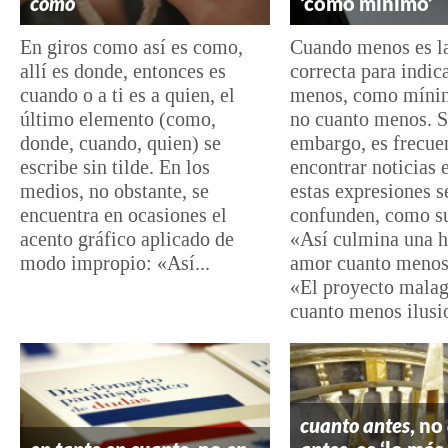
como
‘como mínimo’
En giros como así es como,
Cuando menos es l
allí es donde, entonces es
correcta para indica
cuando o a ti es a quien, el
menos, como mínim
último elemento (como,
no cuanto menos. S
donde, cuando, quien) se
embargo, es frecue
escribe sin tilde. En los
encontrar noticias 
medios, no obstante, se
estas expresiones s
encuentra en ocasiones el
confunden, como s
acento gráfico aplicado de
«Así culmina una h
modo impropio: «Así...
amor cuanto menos
«El proyecto malag
cuanto menos ilusio
cuanto antes
, no