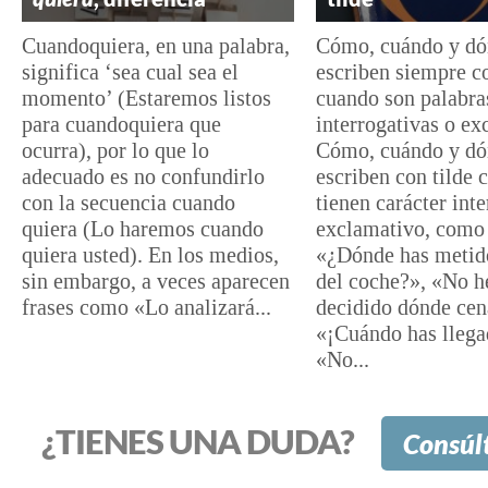
Cuandoquiera, en una palabra,
Cómo, cuándo y dó
significa ‘sea cual sea el
escriben siempre co
momento’ (Estaremos listos
cuando son palabra
para cuandoquiera que
interrogativas o ex
ocurra), por lo que lo
Cómo, cuándo y dó
adecuado es no confundirlo
escriben con tilde 
con la secuencia cuando
tienen carácter int
quiera (Lo haremos cuando
exclamativo, como
quiera usted). En los medios,
«¿Dónde has metido
sin embargo, a veces aparecen
del coche?», «No 
frases como «Lo analizará...
decidido dónde cen
«¡Cuándo has llega
«No...
¿TIENES UNA DUDA?
Consúl