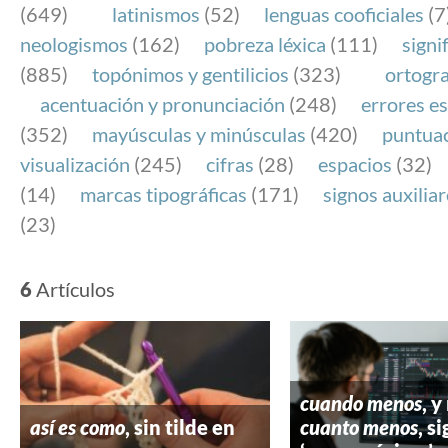
(649)
latinismos
(52)
lenguas cooficiales
(7
neologismos
(162)
pobreza léxica
(111)
signi
(885)
topónimos y gentilicios
(323)
ortogra
acentuación y pronunciación
(248)
errores es
(352)
mayúsculas y minúsculas
(420)
puntua
visualización
(245)
cifras
(28)
espacios
(32)
(14)
marcas tipográficas
(171)
signos auxilia
(23)
6
Artículos
cuando menos
, y
así es como
, sin tilde en
cuanto menos
, s