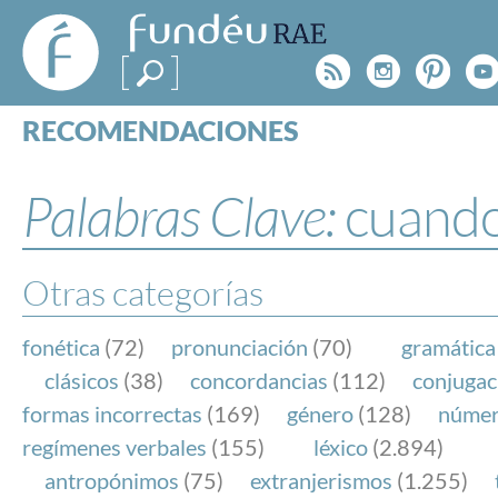
FundéuRAE
- Fundación
Rss
Instagr
Pinte
Y
del Español
Urgente
RECOMENDACIONES
Real Acad
CONSULTAS
CATEGORÍAS
Palabras Clave:
cuand
ESPECIALES
BLOG
NOTICIAS
Otras categorías
SOBRE LA FUNDÉURAE
fonética
(72)
pronunciación
(70)
gramática
FundéuRAE es una fundación patrocinada por la 
clásicos
(38)
concordancias
(112)
conjugac
y la Real Academia Española, cuyo objetivo es co
formas incorrectas
(169)
género
(128)
núme
el buen uso del español en los medios de comuni
regímenes verbales
(155)
léxico
(2.894)
Internet.
antropónimos
(75)
extranjerismos
(1.255)