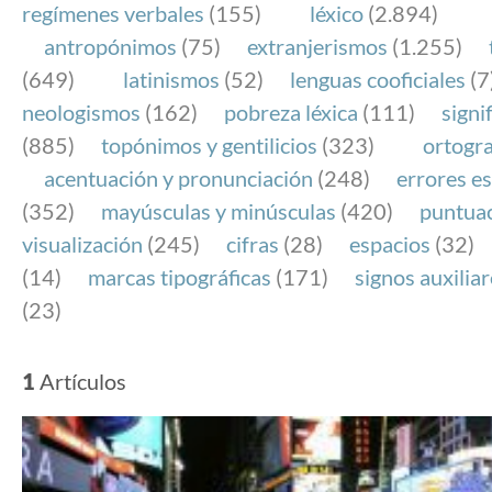
regímenes verbales
(155)
léxico
(2.894)
antropónimos
(75)
extranjerismos
(1.255)
(649)
latinismos
(52)
lenguas cooficiales
(7
neologismos
(162)
pobreza léxica
(111)
signi
(885)
topónimos y gentilicios
(323)
ortogra
acentuación y pronunciación
(248)
errores es
(352)
mayúsculas y minúsculas
(420)
puntua
visualización
(245)
cifras
(28)
espacios
(32)
(14)
marcas tipográficas
(171)
signos auxilia
(23)
1
Artículos