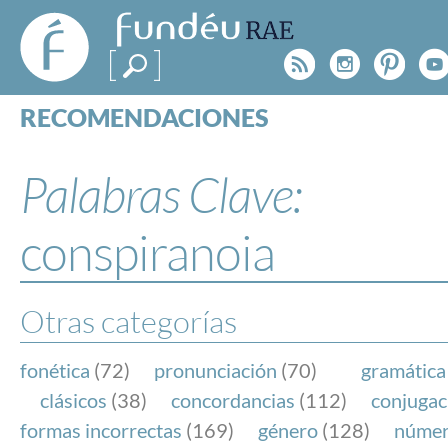
FundéuRAE
- Fundación
Rss
Instagr
Pinte
Y
del Español
Urgente
RECOMENDACIONES
Real Acad
CONSULTAS
CATEGORÍAS
Palabras Clave:
ESPECIALES
BLOG
conspiranoia
NOTICIAS
SOBRE LA FUNDÉURAE
Otras categorías
FundéuRAE es una fundación patrocinada por la 
y la Real Academia Española, cuyo objetivo es co
fonética
(72)
pronunciación
(70)
gramática
el buen uso del español en los medios de comuni
clásicos
(38)
concordancias
(112)
conjugac
Internet.
formas incorrectas
(169)
género
(128)
núme