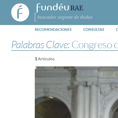
FundéuRAE
- Fundación
del Español
Buscar
Urgente
RECOMENDACIONES
CONSULTAS
Palabras Clave:
Congreso d
1
Artículos