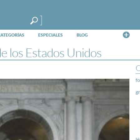
Me
CATEGORÍAS
ESPECIALES
BLOG
e los Estados Unidos
O
fo
g
lé