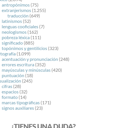
antropónimos
(75)
extranjerismos
(1.255)
traducción
(649)
latinismos
(52)
lenguas cooficiales
(7)
neologismos
(162)
pobreza léxica
(111)
significado
(885)
topónimos y gentilicios
(323)
tografía
(1.099)
acentuación y pronunciación
(248)
errores escritura
(352)
mayúsculas y minúsculas
(420)
puntuación
(18)
sualización
(245)
cifras
(28)
espacios
(32)
formato
(14)
marcas tipográficas
(171)
signos auxiliares
(23)
¿TIENES UNA DUDA?