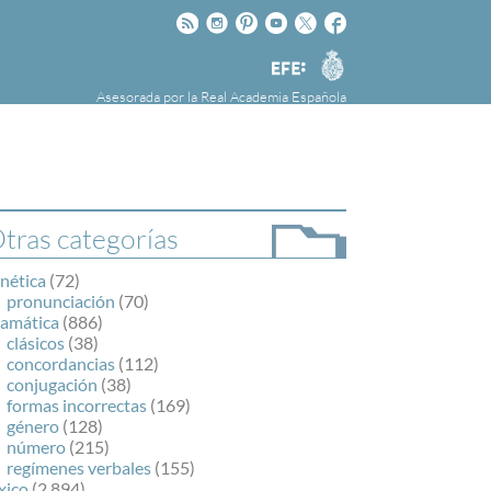
Rss
Instagram
Pinteres
Youtube
Twitter
Facebook
RAE
Agencia
EFE
Asesorada por la
Real Academia Española
nú
NOTICIAS
SOBRE LA FUNDÉURAE
FundéuRAE es una fundación patrocinada por
la Agencia Efe y la Real Academia Española,
cuyo objetivo es colaborar con el buen uso del
tras categorías
español en los medios de comunicación y en
Internet.
nética
(72)
pronunciación
(70)
ramática
(886)
clásicos
(38)
concordancias
(112)
conjugación
(38)
formas incorrectas
(169)
género
(128)
número
(215)
regímenes verbales
(155)
xico
(2.894)