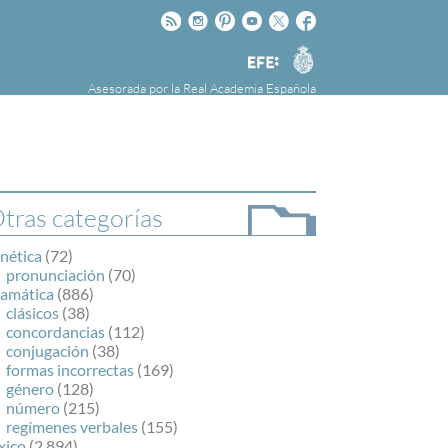
Rss
Instagram
Pinteres
Youtube
Twitter
Facebook
RAE
Agencia
EFE
Asesorada por la
Real Academia Española
nú
NOTICIAS
SOBRE LA FUNDÉURAE
FundéuRAE es una fundación patrocinada por
la Agencia Efe y la Real Academia Española,
cuyo objetivo es colaborar con el buen uso del
tras categorías
español en los medios de comunicación y en
Internet.
nética
(72)
pronunciación
(70)
ramática
(886)
clásicos
(38)
concordancias
(112)
conjugación
(38)
formas incorrectas
(169)
género
(128)
número
(215)
regímenes verbales
(155)
xico
(2.894)