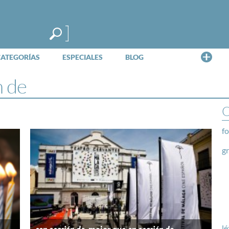
Me
CATEGORÍAS
ESPECIALES
BLOG
n de
O
fo
g
lé