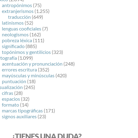
antropónimos
(75)
extranjerismos
(1.255)
traducción
(649)
latinismos
(52)
lenguas cooficiales
(7)
neologismos
(162)
pobreza léxica
(111)
significado
(885)
topónimos y gentilicios
(323)
tografía
(1.099)
acentuación y pronunciación
(248)
errores escritura
(352)
mayúsculas y minúsculas
(420)
puntuación
(18)
sualización
(245)
cifras
(28)
espacios
(32)
formato
(14)
marcas tipográficas
(171)
signos auxiliares
(23)
¿TIENES UNA DUDA?