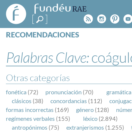
FundéuRAE
- Fundación
Rss
Instagr
Pinte
Y
del Español
Urgente
RECOMENDACIONES
Real Acad
CONSULTAS
CATEGORÍAS
Palabras Clave:
coágul
ESPECIALES
BLOG
NOTICIAS
Otras categorías
SOBRE LA FUNDÉURAE
fonética
(72)
pronunciación
(70)
gramática
FundéuRAE es una fundación patrocinada por la 
clásicos
(38)
concordancias
(112)
conjugac
y la Real Academia Española, cuyo objetivo es co
formas incorrectas
(169)
género
(128)
núme
el buen uso del español en los medios de comuni
regímenes verbales
(155)
léxico
(2.894)
Internet.
antropónimos
(75)
extranjerismos
(1.255)