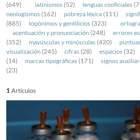
(649)
latinismos
(52)
lenguas cooficiales
(7
neologismos
(162)
pobreza léxica
(111)
signi
(885)
topónimos y gentilicios
(323)
ortogra
acentuación y pronunciación
(248)
errores es
(352)
mayúsculas y minúsculas
(420)
puntua
visualización
(245)
cifras
(28)
espacios
(32)
(14)
marcas tipográficas
(171)
signos auxilia
(23)
1
Artículos