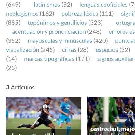
(649)
latinismos
(52)
lenguas cooficiales
(7
neologismos
(162)
pobreza léxica
(111)
signi
(885)
topónimos y gentilicios
(323)
ortogra
acentuación y pronunciación
(248)
errores es
(352)
mayúsculas y minúsculas
(420)
puntua
visualización
(245)
cifras
(28)
espacios
(32)
(14)
marcas tipográficas
(171)
signos auxilia
(23)
3
Artículos
centrochut
, mej