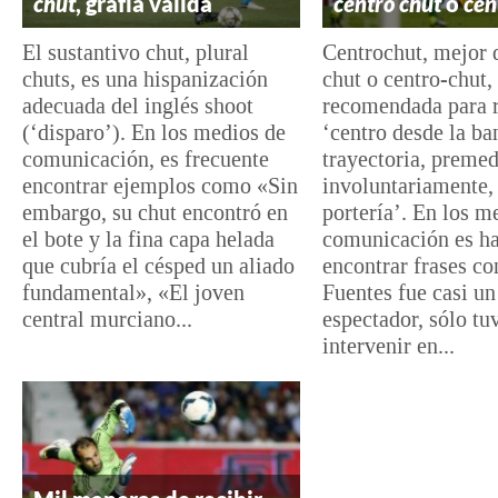
chut
, grafía válida
centro chut
o
cen
El sustantivo chut, plural
Centrochut, mejor 
chuts, es una hispanización
chut o centro-chut, 
adecuada del inglés shoot
recomendada para r
(‘disparo’). En los medios de
‘centro desde la b
comunicación, es frecuente
trayectoria, premed
encontrar ejemplos como «Sin
involuntariamente, 
embargo, su chut encontró en
portería’. En los m
el bote y la fina capa helada
comunicación es ha
que cubría el césped un aliado
encontrar frases c
fundamental», «El joven
Fuentes fue casi un
central murciano...
espectador, sólo tu
intervenir en...