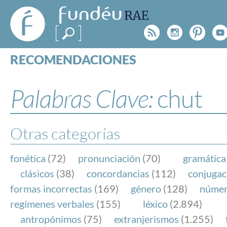
FundéuRAE
- Fundación
Rss
Instagr
Pinte
Y
del Español
Urgente
RECOMENDACIONES
Real Acad
CONSULTAS
CATEGORÍAS
Palabras Clave:
chut
ESPECIALES
BLOG
NOTICIAS
Otras categorías
SOBRE LA FUNDÉURAE
fonética
(72)
pronunciación
(70)
gramática
FundéuRAE es una fundación patrocinada por la 
clásicos
(38)
concordancias
(112)
conjugac
y la Real Academia Española, cuyo objetivo es co
formas incorrectas
(169)
género
(128)
núme
el buen uso del español en los medios de comuni
regímenes verbales
(155)
léxico
(2.894)
Internet.
antropónimos
(75)
extranjerismos
(1.255)