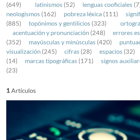
(649)
latinismos
(52)
lenguas cooficiales
(7
neologismos
(162)
pobreza léxica
(111)
signi
(885)
topónimos y gentilicios
(323)
ortogra
acentuación y pronunciación
(248)
errores es
(352)
mayúsculas y minúsculas
(420)
puntua
visualización
(245)
cifras
(28)
espacios
(32)
(14)
marcas tipográficas
(171)
signos auxilia
(23)
1
Artículos