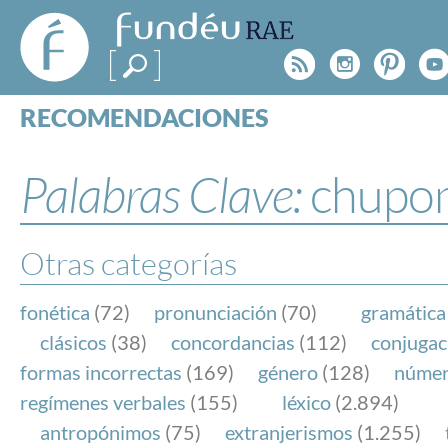
FundéuRAE
- Fundación
Rss
Instagr
Pinte
Y
del Español
Urgente
RECOMENDACIONES
Real Acad
CONSULTAS
CATEGORÍAS
Palabras Clave:
chupo
ESPECIALES
BLOG
NOTICIAS
Otras categorías
SOBRE LA FUNDÉURAE
fonética
(72)
pronunciación
(70)
gramática
FundéuRAE es una fundación patrocinada por la 
clásicos
(38)
concordancias
(112)
conjugac
y la Real Academia Española, cuyo objetivo es co
formas incorrectas
(169)
género
(128)
núme
el buen uso del español en los medios de comuni
regímenes verbales
(155)
léxico
(2.894)
Internet.
antropónimos
(75)
extranjerismos
(1.255)