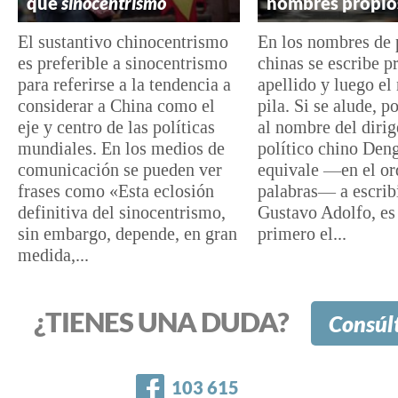
que
sinocentrismo
nombres propio
El sustantivo chinocentrismo
En los nombres de 
es preferible a sinocentrismo
chinas se escribe p
para referirse a la tendencia a
apellido y luego e
considerar a China como el
pila. Si se alude, p
eje y centro de las políticas
al nombre del dirig
mundiales. En los medios de
político chino Den
comunicación se pueden ver
equivale —en el or
frases como «Esta eclosión
palabras— a escrib
definitiva del sinocentrismo,
Gustavo Adolfo, es 
sin embargo, depende, en gran
primero el...
medida,...
¿TIENES UNA DUDA?
Consúl
Facebook
103 615