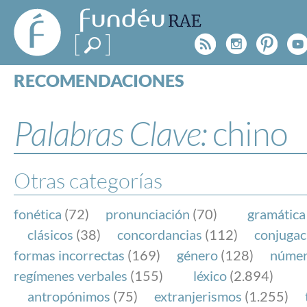
FundéuRAE
- Fundación
Rss
Instagr
Pinte
Y
del Español
Urgente
RECOMENDACIONES
Real Acad
CONSULTAS
CATEGORÍAS
Palabras Clave:
chino
ESPECIALES
BLOG
NOTICIAS
Otras categorías
SOBRE LA FUNDÉURAE
fonética
(72)
pronunciación
(70)
gramática
FundéuRAE es una fundación patrocinada por la 
clásicos
(38)
concordancias
(112)
conjugac
y la Real Academia Española, cuyo objetivo es co
formas incorrectas
(169)
género
(128)
núme
el buen uso del español en los medios de comuni
regímenes verbales
(155)
léxico
(2.894)
Internet.
antropónimos
(75)
extranjerismos
(1.255)