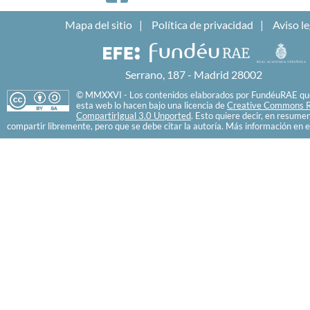
Mapa del sitio
Política de privacidad
Aviso le
Serrano, 187 - Madrid 28002
© MMXXVI - Los contenidos elaborados por FundéuRAE que
esta web lo hacen bajo una licencia de
Creative Commons R
CompartirIgual 3.0 Unported
. Esto quiere decir, en resume
compartir libremente, pero que se debe citar la autoría. Más información en e