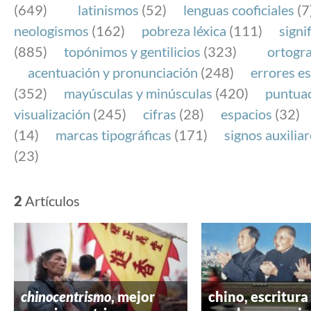
(649)
latinismos
(52)
lenguas cooficiales
(7
neologismos
(162)
pobreza léxica
(111)
signi
(885)
topónimos y gentilicios
(323)
ortogra
acentuación y pronunciación
(248)
errores es
(352)
mayúsculas y minúsculas
(420)
puntua
visualización
(245)
cifras
(28)
espacios
(32)
(14)
marcas tipográficas
(171)
signos auxilia
(23)
2
Artículos
chinocentrismo
, mejor
chino, escritura