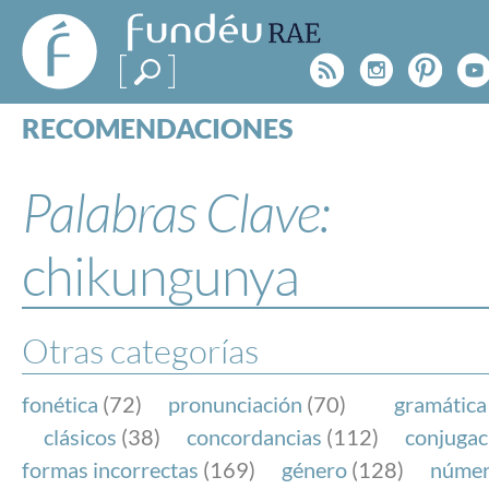
FundéuRAE
- Fundación
Rss
Instagr
Pinte
Y
del Español
Urgente
RECOMENDACIONES
Real Acad
CONSULTAS
CATEGORÍAS
Palabras Clave:
ESPECIALES
BLOG
chikungunya
NOTICIAS
SOBRE LA FUNDÉURAE
Otras categorías
FundéuRAE es una fundación patrocinada por la 
y la Real Academia Española, cuyo objetivo es co
fonética
(72)
pronunciación
(70)
gramática
el buen uso del español en los medios de comuni
clásicos
(38)
concordancias
(112)
conjugac
Internet.
formas incorrectas
(169)
género
(128)
núme