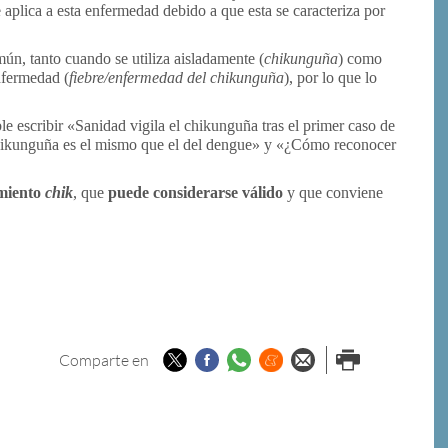
aplica a esta enfermedad debido a que esta se caracteriza por
n, tanto cuando se utiliza aisladamente (
chikunguña
) como
nfermedad (
fiebre/enfermedad del chikunguña
), por lo que lo
ble escribir «Sanidad vigila el chikunguña tras el primer caso de
chikunguña es el mismo que el del dengue» y «¿Cómo reconocer
amiento
chik
, que
puede considerarse válido
y que conviene
Twitter
Facebook
Whatsapp
Menéame
Enviar por
Imprimir
Comparte en
email