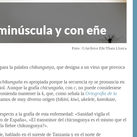
 minúscula y con eñe
Foto: ©Archivo Efe/Thais Llorca
para la palabra
chikungunya
, que designa a un virus que provoca
chikunguña
es apropiada porque la secuencia
ny
se pronuncia en
ol. Aunque la grafía
chicunguña
, con
c,
no puede considerarse
recomienda mantener la
k
, que, como señala la
Ortografía de la
tamos de muy diverso origen (
bikini
,
kiwi
,
ukelele
,
kamikaze
,
especto a la grafía de esta enfermedad: «Sanidad vigila el
ro de España», «El transmisor del chicungunya es el mismo que el
la fiebre chikungunya?».
e, hablado en el sureste de Tanzania y en el norte de