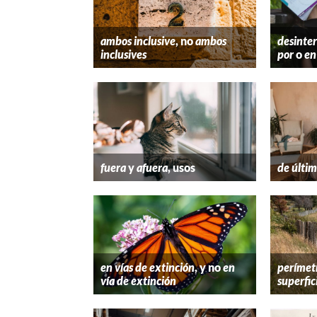
ambos inclusive
, no
ambos
desinter
inclusives
por
o
en
fuera
y
afuera
, usos
de últim
en vías de extinción
, y no
en
perímet
vía de extinción
superfic