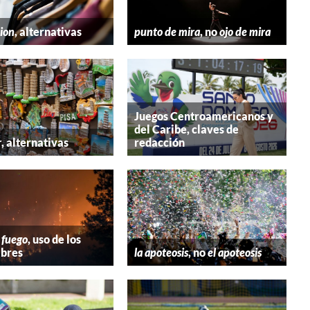
hion
, alternativas
punto de mira
, no
ojo de mira
Juegos Centroamericanos y
del Caribe, claves de
r
, alternativas
redacción
 fuego
, uso de los
bres
la apoteosis
, no
el apoteosis