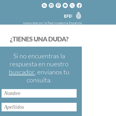
Rss
Instagram
Pinteres
Youtube
Twitter
Facebook
RAE
Agencia
EFE
Asesorada por la
Real Academia Española
nú
NOTICIAS
SOBRE LA FUNDÉURAE
¿TIENES UNA DUDA?
FundéuRAE es una fundación patrocinada por
la Agencia Efe y la Real Academia Española,
cuyo objetivo es colaborar con el buen uso del
Si no encuentras la
español en los medios de comunicación y en
respuesta en nuestro
Internet.
buscador
, envíanos tu
consulta.