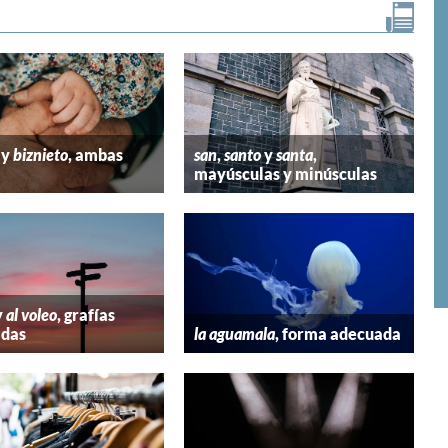
y
biznieto
, ambas
san
,
santo
y
santa
,
mayúsculas y minúsculas
y
al voleo
, grafías
adas
la aguamala
, forma adecuada