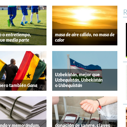
R
o
o
entretiempo
,
masa de aire cálido
, no
masa de
que
media parte
calor
Uzbekistán
, mejor que
Uzbequistán
,
Usbekistán
 pero también
Gana
o
Usbequistán
ndo
y
memorándum
,
donación de sangre, claves