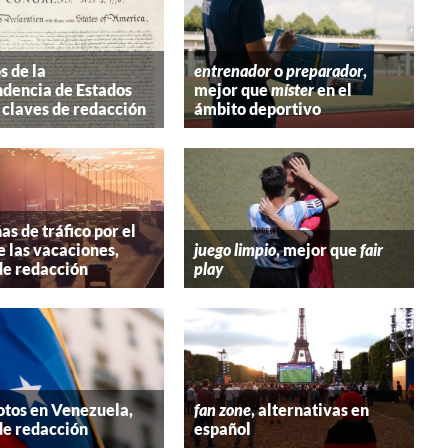
s de la
entrenador
o
preparador
,
dencia de Estados
mejor que
míster
en el
 claves de redacción
ámbito deportivo
s de tráfico por el
e las vacaciones,
juego limpio
, mejor que
fair
de redacción
play
tos en Venezuela,
fan zone
, alternativas en
de redacción
español