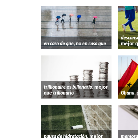
descans
en caso de que
, no
en caso que
mejor 
trillionaire
es
billonario
, mejor
que
trillonario
Ghana
,
pausa de hidratación
, mejor
memora