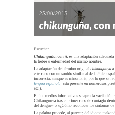
25/08/2015
chikunguña
, con
Escuchar
Chikunguña
, con
ñ
, es una adaptación adecuada 
la fiebre o enfermedad del mismo nombre.
La adaptación del término original
chikungunya
a
este caso con un sonido similar al de la
ñ
del españ
incorrecta, aunque es minoritaria, por lo que se 
lengua española
,
está presente en numerosos prés
etc.).
En los medios informativos se aprecia vacilación r
Chikungunya tras el primer caso de contagio dent
del dengue» o «¿Cómo reconocer los síntomas de 
La palabra procede, al parecer, del idioma makond