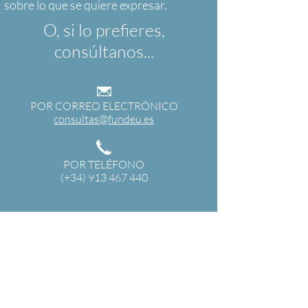
O, si lo prefieres,
consúltanos...
POR CORREO ELECTRÓNICO
consultas@fundeu.es
POR TELÉFONO
(+34) 913 467 440