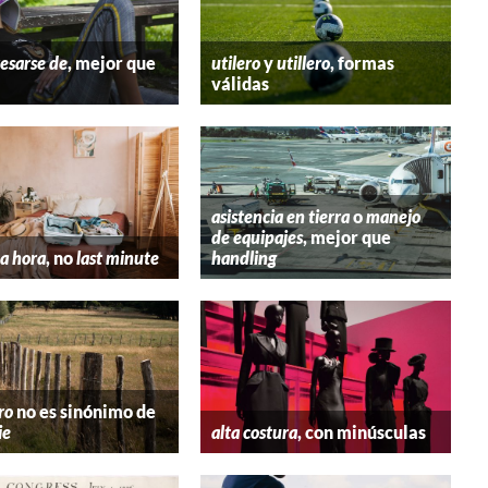
esarse de
, mejor que
utilero
y
utillero
, formas
válidas
asistencia en tierra
o
manejo
de equipajes
, mejor que
a hora
, no
last minute
handling
ro
no es sinónimo de
ie
alta costura
, con minúsculas