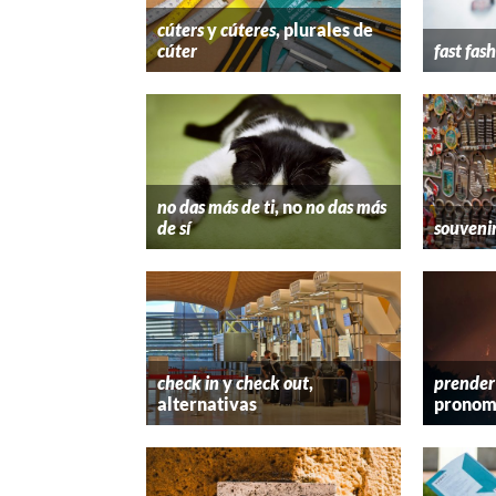
cúters
y
cúteres
, plurales de
cúter
fast fas
no das más de ti
, no
no das más
de sí
souveni
check in
y
check out
,
prender
alternativas
pronom