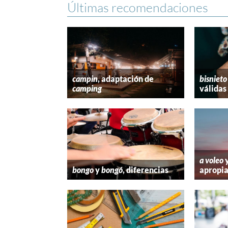
Últimas recomendaciones
campin
, adaptación de
bisnieto
camping
válidas
a voleo
bongo
y
bongó
, diferencias
apropi