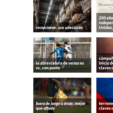
250 año
indepen
recepcionar
, uso adecuado
Unidos,
campaña
la abreviatura de
versus
es
inicio d
vs.
, con punto
claves 
fuera de juego
u
órsay
, mejor
terremo
que
offside
claves 