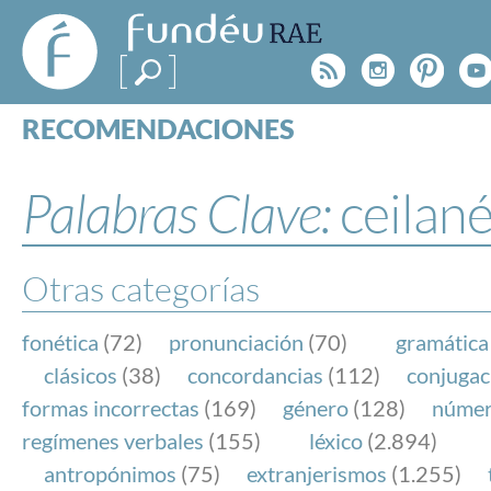
FundéuRAE
- Fundación
Rss
Instagr
Pinte
Y
del Español
Urgente
RECOMENDACIONES
Real Acad
CONSULTAS
CATEGORÍAS
Palabras Clave:
ceilan
ESPECIALES
BLOG
NOTICIAS
Otras categorías
SOBRE LA FUNDÉURAE
fonética
(72)
pronunciación
(70)
gramática
FundéuRAE es una fundación patrocinada por la 
clásicos
(38)
concordancias
(112)
conjugac
y la Real Academia Española, cuyo objetivo es co
formas incorrectas
(169)
género
(128)
núme
el buen uso del español en los medios de comuni
regímenes verbales
(155)
léxico
(2.894)
Internet.
antropónimos
(75)
extranjerismos
(1.255)