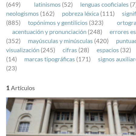
(649)
latinismos
(52)
lenguas cooficiales
(7
neologismos
(162)
pobreza léxica
(111)
signi
(885)
topónimos y gentilicios
(323)
ortogra
acentuación y pronunciación
(248)
errores es
(352)
mayúsculas y minúsculas
(420)
puntua
visualización
(245)
cifras
(28)
espacios
(32)
(14)
marcas tipográficas
(171)
signos auxilia
(23)
1
Artículos