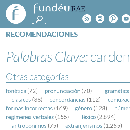
FundéuRAE
- Fundación
Rss
Instagr
Pinte
Y
del Español
Urgente
RECOMENDACIONES
Real Acad
CONSULTAS
CATEGORÍAS
Palabras Clave:
carden
ESPECIALES
BLOG
NOTICIAS
Otras categorías
SOBRE LA FUNDÉURAE
fonética
(72)
pronunciación
(70)
gramática
FundéuRAE es una fundación patrocinada por la 
clásicos
(38)
concordancias
(112)
conjugac
y la Real Academia Española, cuyo objetivo es co
formas incorrectas
(169)
género
(128)
núme
el buen uso del español en los medios de comuni
regímenes verbales
(155)
léxico
(2.894)
Internet.
antropónimos
(75)
extranjerismos
(1.255)