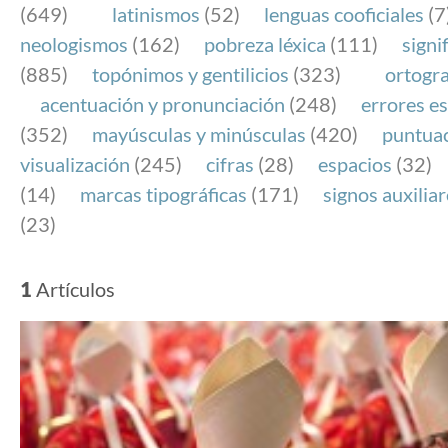
(649)
latinismos
(52)
lenguas cooficiales
(7
neologismos
(162)
pobreza léxica
(111)
signi
(885)
topónimos y gentilicios
(323)
ortogra
acentuación y pronunciación
(248)
errores es
(352)
mayúsculas y minúsculas
(420)
puntua
visualización
(245)
cifras
(28)
espacios
(32)
(14)
marcas tipográficas
(171)
signos auxilia
(23)
1
Artículos